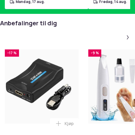
mandag, 17 aug.
fredag, 14 aug.
Størrelse
70 x 70 x 2.5 cm
Artikkel nr.
Anbefalinger til dig
37096ff1-511b-4522-910f-af3f85757f3c
Produktsikkerhetsinformasjon
-17 %
-9 %
Kjøp
Legg SCART til HDMI-omformer 1