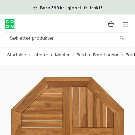
Hopp til hovedinnhold
Bare 399 kr. igjen til fri frakt!
Søk etter produkter
Startside
Interiør
Møbler
Bord
Bordtilbehør
Bor