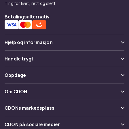
Ting for livet, rett og slett.
Betalingsalternativ
Hjelp og informasjon
Vanlige spørsmål
Handle trygt
Spor pakke
Betaling
Oppdage
Angre & returner her
Levering
Kategorier
Kontakt oss
Om CDON
Vilkår & policy
Varemerker
Om oss
Tilbakekallinger
CDONs markedsplass
Guider
Kundeanmeldelser
Merchant Help Center
CDON på sosiale medier
Jobbe på CDON