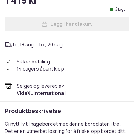
1 419 kr
På lager
Legg i handlekurv
Legg vidaXL Bordplate 70x7
Ti., 18 aug. - to., 20 aug.
Sikker betaling
14 dagers åpent kjøp
Selges og leveres av
VidaXL International
Produktbeskrivelse
Gi nytt liv til hagebordet med denne bordplaten i tre.
Det er en utmerket løsning for å friske opp bordet ditt.