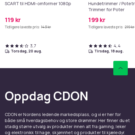
SCART til HDMI-omformer 1080p
Hundetrimmer / Potetr
Trimmer for Poter
119 kr
199 kr
Tidligere laveste pris:
143 kr
Tidligere laveste pris:
219 kr
3,7
4,4
torsdag, 20 aug.
tirsdag, 18 aug.
Oppdag CDON
CDON er Nordens ledende markedsplass, og vi er her for
både små hverdagsbehov og store drømmer. Her finner du et
stadig større utvalg av produkter innen alt fra gaming, leker
og elektronikk til hage, skjønnhet og produkter til kjæledyr.