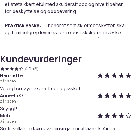
et støtsikkert etui med skulderstropp og mye tilbehør
for beskyttelse og oppbevaring.
Praktisk veske:
Tilbehøret som skjermbeskytter, skall
og tommelgrep leveres i en robust skulderremveske
som er praktisk oppbevaring og perfekt når du skal ha
med deg Switch. Med plass til 10 spill.
Kundevurderinger
Totalt 10 deler:
Settet inkluderer en veske, et
sammenleggbart stativ, en håndleddsstropp, en
4,0
(6)
skulderreim, en skjermbeskytter i herdet glass, et rosa
Henriette
2 år siden
beskyttelsesskall og 4 stk tommelgrep for knappene.
Veldig fornøyd, akuratt det jeg øsket
Anne-Li G
Spesifikasjoner:
2 år siden
Farge: Rosa
Snyggt!
Mål: 26x11,5x3 cm
Meh
Materiale: PU-skinn
3 år siden
Kompatibel med: Nintendo Switch
Siisti, sellainen kuin luvattiinkin ja hinnaltaan ok. Ainoa