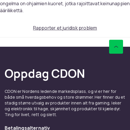
ongelma on ohjaimien kuoret, jotka rajoittavat keinunappien
Pakken inkluderer:
ääriliikettä.
1 x Rosa bæreveske
1 x Sammenleggbart justerbart stativ
1 x håndleddsstropp
Rapporter et juridisk problem
1 x skulderstropp
1 x skjermbeskytter i herdet glass
1 x Rosa beskyttelsesskall
4 x Tommelgrepshetter
Oppdag CDON
Vekt, gram
365
Artikkel nr.
CDON er Nordens ledende markedsplass, og vi er her for
05c1172c-6845-4bfe-b74c-9de0ce9555cc
både små hverdagsbehov og store drømmer. Her finner du et
stadig større utvalg av produkter innen alt fra gaming, leker
Produktsikkerhetsinformasjon
og elektronikk til hage, skjønnhet og produkter til kjæledyr.
Ting for livet, rett og slett.
Betalingsalternativ