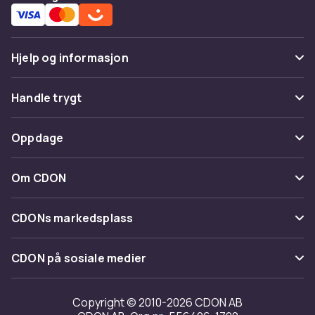
Hjelp og informasjon
Vanlige spørsmål
Handle trygt
Spor pakke
Betaling
Oppdage
Angre & returner her
Levering
Kategorier
Kontakt oss
Om CDON
Vilkår & policy
Varemerker
Om oss
Tilbakekallinger
CDONs markedsplass
Guider
Kundeanmeldelser
Merchant Help Center
CDON på sosiale medier
Jobbe på CDON
Investor relations
Copyright © 2010-2026 CDON AB