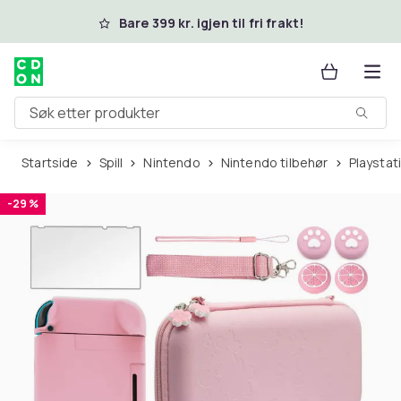
Hopp til hovedinnhold
Bare 399 kr. igjen til fri frakt!
Søk etter produkter
Startside
Spill
Nintendo
Nintendo tilbehør
Playstat
-29 %