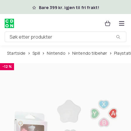
Hopp til hovedinnhold
Bare 399 kr. igjen til fri frakt!
Søk etter produkter
Startside
Spill
Nintendo
Nintendo tilbehør
Playstat
-12 %