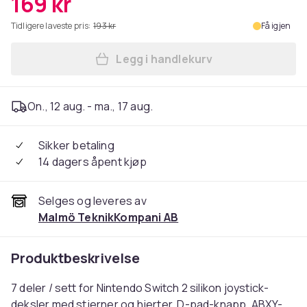
169 kr
Tidligere laveste pris:
193 kr
Få igjen
Legg i handlekurv
Legg Kompatibel med Nintend
On., 12 aug. - ma., 17 aug.
Sikker betaling
14 dagers åpent kjøp
Selges og leveres av
Malmö TeknikKompani AB
Produktbeskrivelse
7 deler / sett for Nintendo Switch 2 silikon joystick-
deksler med stjerner og hjerter, D-pad-knapp, ABXY-