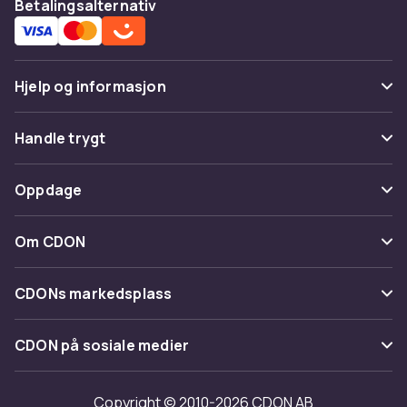
Betalingsalternativ
Hjelp og informasjon
Vanlige spørsmål
Handle trygt
Spor pakke
Betaling
Oppdage
Angre & returner her
Levering
Kategorier
Kontakt oss
Om CDON
Vilkår & policy
Varemerker
Om oss
Tilbakekallinger
CDONs markedsplass
Guider
Kundeanmeldelser
Merchant Help Center
CDON på sosiale medier
Jobbe på CDON
Investor relations
Copyright © 2010-2026 CDON AB