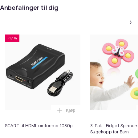
MultiColor
Anbefalinger til dig
Vekt, gram
100
Artikkel nr.
8776351e-3c60-55b1-9e23-940c46480653
-17 %
Produktsikkerhetsinformasjon
Kjøp
Legg SCART til HDMI-omformer 1
SCART til HDMI-omformer 1080p
3-Pak - Fidget Spinne
Sugekopp for Barn