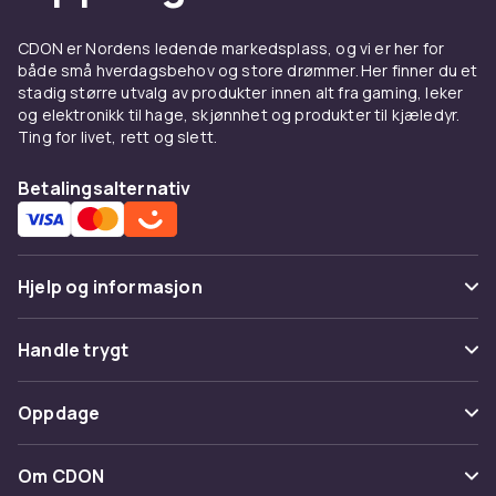
moderne design som passer til
kjøkkeninteriøret ditt. Modeller med BPA-fritt
CDON er Nordens ledende markedsplass, og vi er her for
både små hverdagsbehov og store drømmer. Her finner du et
materiale på innsiden er å foretrekke om du er
stadig større utvalg av produkter innen alt fra gaming, leker
nøye med hva vannet ditt kommer i kontakt
og elektronikk til hage, skjønnhet og produkter til kjæledyr.
med.
Ting for livet, rett og slett.
Avanserte funksjoner i
Betalingsalternativ
moderne vannkokere
Moderne vannkokere tilbyr en rekke smarte
funksjoner utover grunnleggende koking.
Hjelp og informasjon
Variabel temperaturkontroll lar deg stille inn
nøyaktig ønsket temperatur, noe som er
Vanlige spørsmål
Handle trygt
perfekt for delikate tetyper som grønn te og
hvit te som krever lavere temperaturer. Mange
Spor pakke
Betaling
modeller tilbyr forhåndsinnstilte
Oppdage
Angre & returner her
temperaturprogrammer for ulike drikker som
Levering
grønn te, sort te og kaffe.
Kategorier
Kontakt oss
Om CDON
Vilkår & policy