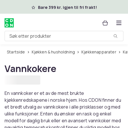
Hopp til hovedinnhold
Bare 399 kr. igjen til fri frakt!
Søk etter produkter
Startside
Kjøkken & husholdning
Kjøkkenapparater
K
Vannkokere
En vannkoker er et av de mest brukte
kjøkkenredskapene i norske hjem. Hos CDON finner du
et bredt utvalg av vannkokere i alle prisklasser og med
ulike funksjoner. Enten du ønsker en rask og enkel
modell for daglig bruk eller en avansert vannkoker med
nøyaktig temperaturkontroll finner du riktig modell hos