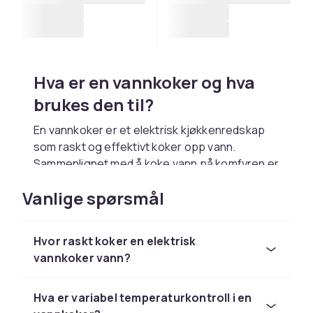
Hva er en vannkoker og hva
brukes den til?
En vannkoker er et elektrisk kjøkkenredskap
som raskt og effektivt koker opp vann.
Sammenlignet med å koke vann på komfyren er
en elektrisk vannkoker både raskere og mer
Vanlige spørsmål
energieffektiv. De fleste moderne vannkokere
slår seg av automatisk når vannet har nådd
kokepunktet, noe som gjør dem både sikre og
Hvor raskt koker en elektrisk
praktiske å bruke.
vannkoker vann?
En vannkoker brukes daglig for å brygge te,
kaffe og hurtigkaffe, men passer like godt for
Hva er variabel temperaturkontroll i en
å raskt skaffe varmt vann til barnemat, grøt,