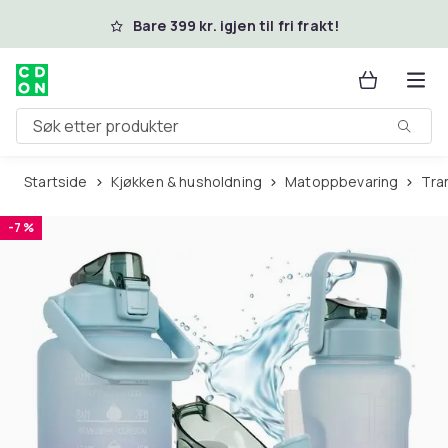
Hopp til hovedinnhold
Bare 399 kr. igjen til fri frakt!
Søk etter produkter
Startside
Kjøkken & husholdning
Matoppbevaring
Tr
-7 %