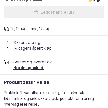
Tidligere laveste pris:
269 kr
Få igjen
Legg i handlekurv
Legg Vannflaske med Sugerø
Ti., 11 aug. - ma., 17 aug.
Sikker betaling
14 dagers åpent kjøp
Selges og leveres av
Nordmagasinet
Produktbeskrivelse
Praktisk 2L vannflaske med sugerør, håndtak,
tidsmarkør og sølesikkert lokk, perfekt for trening,
hverdag eller reise.