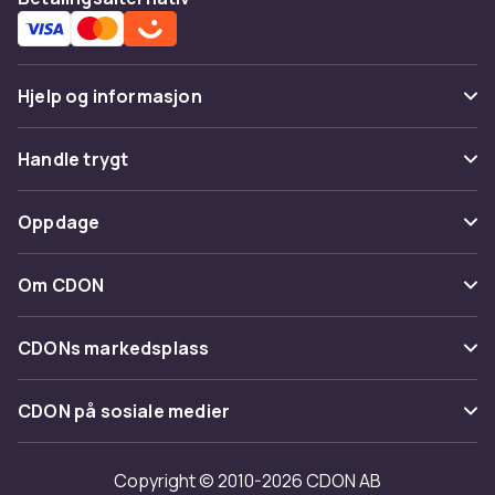
Hjelp og informasjon
Vanlige spørsmål
Handle trygt
Spor pakke
Betaling
Oppdage
Angre & returner her
Levering
Kategorier
Kontakt oss
Om CDON
Vilkår & policy
Varemerker
Om oss
Tilbakekallinger
CDONs markedsplass
Guider
Kundeanmeldelser
Merchant Help Center
CDON på sosiale medier
Jobbe på CDON
Investor relations
Copyright © 2010-2026 CDON AB