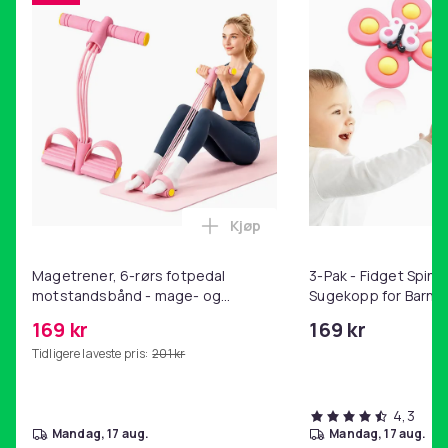
Tettsittende lokk med knapp og sikkerhetslås
Tidsmarkør og måleskala med motiverende
påminnelser
Materiale: PP (polypropylen), silikon
Størrelse: 30 x 10 cm
Kapasitet: 2 liter
Brukstemperatur: -20 til 80 °C
Vekt, gram
390
Kjøp
Legg Magetrener, 6-rørs fotp
Artikkel nr.
d161b0d1-2993-5ecf-bf85-7bed0f7782a4
Magetrener, 6-rørs fotpedal
3-Pak - Fidget Spin
motstandsbånd - mage- og
Sugekopp for Barn
Produktsikkerhetsinformasjon
kjernetrening, yoga og
169 kr
169 kr
hjemmegymnastikk Pink
Tidligere laveste pris:
201 kr
4,3
mandag, 17 aug.
mandag, 17 aug.