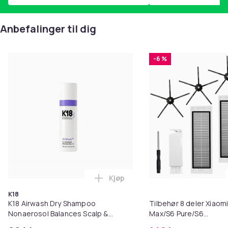
Anbefalinger til dig
-6 %
Kjøp
Legg K18 Airwash Dry Shampoo No
K18
K18 Airwash Dry Shampoo
Tilbehør 8 deler Xiaom
Nonaerosol Balances Scalp &
Max/S6 Pure/S6
Controls Excess Oil
MAXV/S50/S51/S55/S5