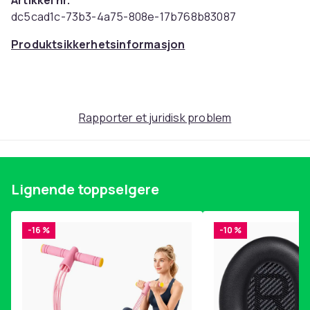
Artikkel nr.
dc5cad1c-73b3-4a75-808e-17b768b83087
Produktsikkerhetsinformasjon
Rapporter et juridisk problem
Lignende toppselgere
-16 %
-10 %