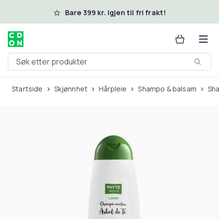
Hopp til hovedinnhold
Bare 399 kr. igjen til fri frakt!
Søk etter produkter
Startside
Skjønnhet
Hårpleie
Shampo & balsam
S