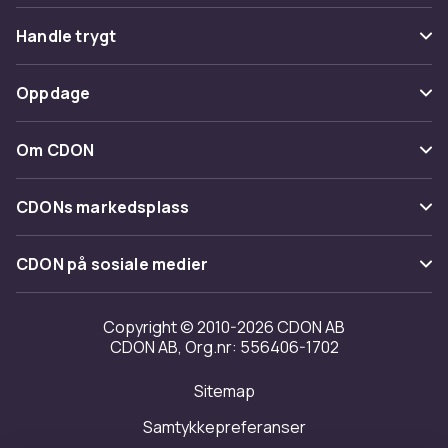
Vanlige spørsmål
Handle trygt
Spor pakke
Betaling
Oppdage
Angre & returner her
Levering
Kategorier
Kontakt oss
Om CDON
Vilkår & policy
Varemerker
Om oss
Tilbakekallinger
CDONs markedsplass
Guider
Kundeanmeldelser
Merchant Help Center
CDON på sosiale medier
Jobbe på CDON
Investor relations
Copyright © 2010-2026 CDON AB
CDON AB, Org.nr: 556406-1702
Tilgjengelighet
Sitemap
Samtykkepreferanser