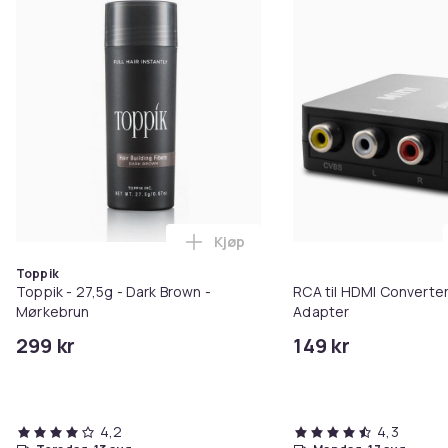
Kjøp
Legg Toppik - 27,5g - Dark Brow
Toppik
Toppik - 27,5g - Dark Brown -
RCA til HDMI Converter
Mørkebrun
Adapter
299 kr
149 kr
4,2
4,3