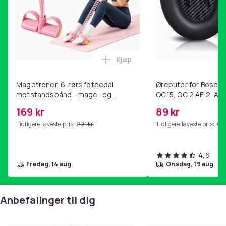
Kjøp
Legg Magetrener, 6-rørs fotp
Magetrener, 6-rørs fotpedal
Øreputer for Bose QC
motstandsbånd - mage- og
QC15, QC 2 AE 2, AE 
kjernetrening, yoga og
SoundTrue, SoundLin
169 kr
89 kr
hjemmegymnastikk Pink
Tidligere laveste pris:
201 kr
Tidligere laveste pris:
99 
4,6
fredag, 14 aug.
onsdag, 19 aug.
Anbefalinger til dig