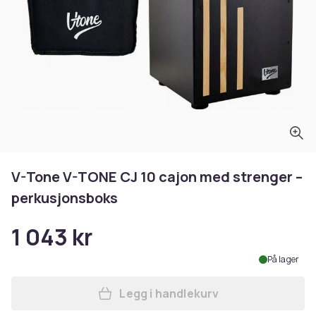
V-Tone V-TONE CJ 10 cajon med strenger –
perkusjonsboks
1 043 kr
På lager
Legg i handlekurv
Legg V-Tone V-TONE CJ 10 c