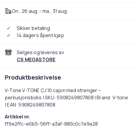
On., 26 aug. - ma., 31 aug.
Sikker betaling
14 dagers åpent kjøp
Selges og leveres av
CS MEGASTORE
Produktbeskrivelse
V-Tone V-TONE CJ 10 cajon med strenger –
perkusjonsboks | SKU: 5908249807808 | Brand: V-tone
| EAN: 5908249807808
Artikkel nr.
ff9e2ffc-e0b5-56ff-a3af-880c0c7e9a28