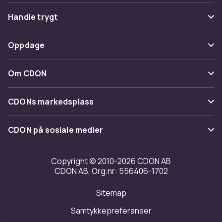
Vanlige spørsmål
Handle trygt
Spor pakke
Betaling
Oppdage
Angre & returner her
Levering
Kategorier
Kontakt oss
Om CDON
Vilkår & policy
Varemerker
Om oss
Tilbakekallinger
CDONs markedsplass
Guider
Kundeanmeldelser
Merchant Help Center
CDON på sosiale medier
Jobbe på CDON
Investor relations
Copyright © 2010-2026 CDON AB
CDON AB, Org.nr: 556406-1702
Tilgjengelighet
Sitemap
Samtykkepreferanser