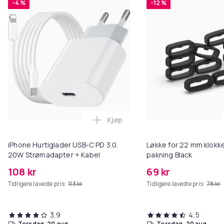
-4 %
-12 %
Kjøp
Legg iPhone Hurtiglader USB-C 
iPhone Hurtiglader USB-C PD 3.0.
Løkke for 22 mm klokke
20W Strømadapter + Kabel
pakning Black
108 kr
69 kr
Tidligere laveste pris:
113 kr
Tidligere laveste pris:
78 kr
3,9
4,5
torsdag, 20 aug.
torsdag, 20 aug.