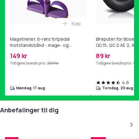
Kjøp
Legg Magetrener, 6-rørs fotp
Magetrener, 6-rørs fotpedal
Øreputer for Bose QC
motstandsbånd - mage- og
QC15, QC 2 AE 2, AE 
kjernetrening, yoga og
SoundTrue, SoundLin
149 kr
89 kr
hjemmegymnastikk Purple
Tidligere laveste pris:
209 kr
Tidligere laveste pris:
99 
4,6
mandag, 17 aug.
torsdag, 20 aug.
Anbefalinger til dig