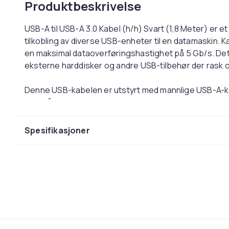
Produktbeskrivelse
USB-A til USB-A 3.0 Kabel (h/h) Svart (1,8 Meter) er 
tilkobling av diverse USB-enheter til en datamaskin. 
en maksimal dataoverføringshastighet på 5 Gb/s. Det 
eksterne harddisker og andre USB-tilbehør der rask o
Denne USB-kabelen er utstyrt med mannlige USB-A-ko
enkel å bruke med standard USB-porter. Kabelen er l
signaloverføringen er stabil og effektiv. Med en dia
strømlinjer klarer kabelen høyere strømmengder og 
Spesifikasjoner
er 1,8 meter, noe som gir tilstrekkelig plass for tilko
For å sikre lang holdbarhet er kontaktpunktene nikke
forbedrer tilkoblingens holdbarhet. Den svarte fargen
integrere i ulike miljøer, enten det er hjemme eller på
Oppsummering
USB 3.0-standarden