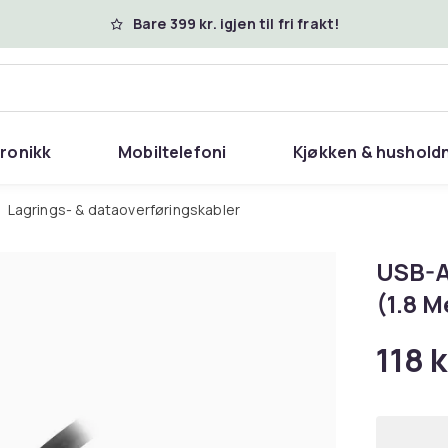
Bare 399 kr. igjen til fri frakt!
tronikk
Mobiltelefoni
Kjøkken & hushold
Lagrings- & dataoverføringskabler
USB-A 
(1.8 M
118 k