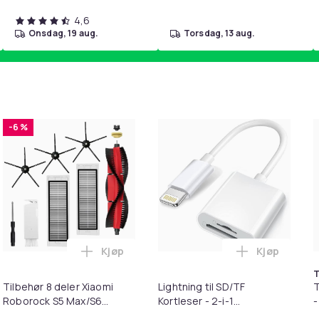
4,6
onsdag, 19 aug.
torsdag, 13 aug.
-6 %
Kjøp
Kjøp
pter i handlekurven
irwash Dry Shampoo Nonaerosol Balances Scalp & Controls Exc
Legg Tilbehør 8 deler Xiaomi Roborock S
Legg Lightni
T
Tilbehør 8 deler Xiaomi
Lightning til SD/TF
T
Roborock S5 Max/S6
Kortleser - 2-i-1
-
Pure/S6
Minnekortadapter til