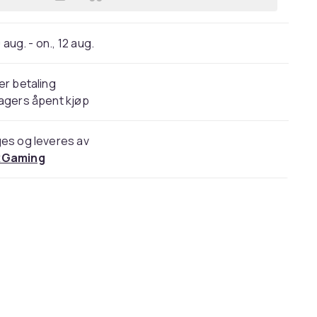
Legg USB-A til USB-A 3.0 Kabel (h/h)
 aug. - on., 12 aug.
er betaling
agers åpent kjøp
es og leveres av
Gaming