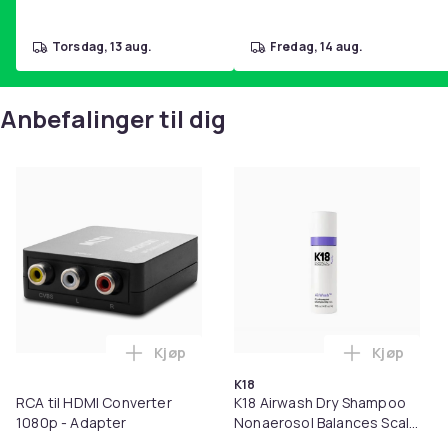
torsdag, 13 aug.
fredag, 14 aug.
Anbefalinger til dig
Kjøp
Kjøp
Legg RCA til HDMI Converter 1080p - Ada
Legg K18 A
K18
RCA til HDMI Converter
K18 Airwash Dry Shampoo
1080p - Adapter
Nonaerosol Balances Scalp
& Controls Excess Oil