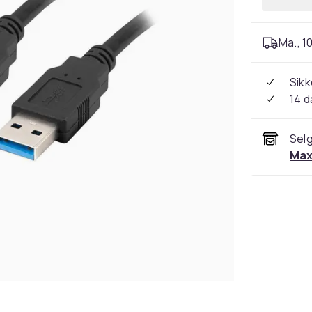
Ma., 10
Sikk
14 d
Selg
Max