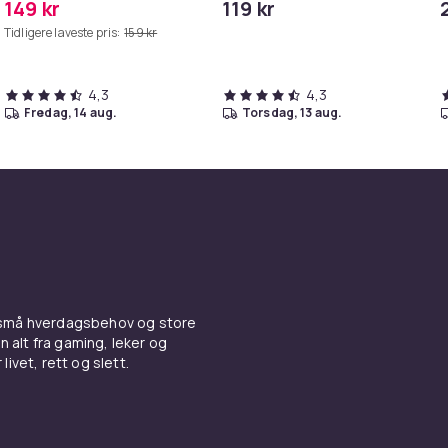
149 kr
119 kr
MAXV/S50/S51/S55/S5/S60/S65/S6
iPhone/iPad
Tidligere laveste pris:
159 kr
4,3
4,3
fredag, 14 aug.
torsdag, 13 aug.
 små hverdagsbehov og store
n alt fra gaming, leker og
livet, rett og slett.