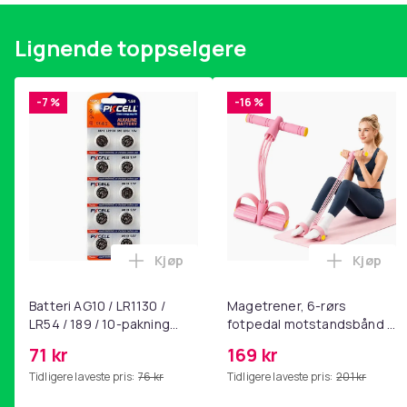
Overføringshastighet: 5 Gb/s
Passer for tilkobling av USB-enheter som skrivere
Lignende toppselgere
Laget med kobbertråder for optimal ytelse
Nikkelflaktede kontakter for økt holdbarhet
-7 %
-16 %
Farge
Artikkel nr.
Produktsikkerhetsinformasjon
Kjøp
Kjøp
Legg Batteri AG10 / LR1130 / LR54 / 189
Legg Ma
Batteri AG10 / LR1130 /
Magetrener, 6-rørs
LR54 / 189 / 10-pakning
fotpedal motstandsbånd -
PKcell
mage- og kjernetrening,
71 kr
169 kr
yoga og
Tidligere laveste pris:
76 kr
Tidligere laveste pris:
201 kr
hjemmegymnastikk Pink