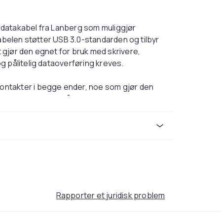
et datakabel fra Lanberg som muliggjør
Kabelen støtter USB 3.0-standarden og tilbyr
gjør den egnet for bruk med skrivere,
g pålitelig dataoverføring kreves.
ntakter i begge ender, noe som gjør den
aget med kobbertråder, noe som sikrer at
meter på 28 AWG for datalinjene og 24 AWG for
lange overføringsavstander. Kabelens lengde
blinger mellom enheter uten å skape trøbbel.
lflaktede, noe som motvirker korrosjon og
 på kabelen gjør den diskret og lett å
 kontoret.
Rapporter et juridisk problem