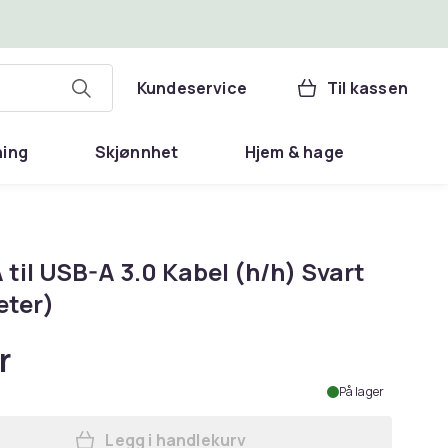
Kundeservice
Til kassen
ning
Skjønnhet
Hjem & hage
til USB-A 3.0 Kabel (h/h) Svart
eter)
r
På lager
Legg i handlekurv