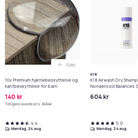
Kjøp
Legg 10x Premium hjørnebeskytt
K18
10x Premium hjørnebeskyttelse og
K18 Airwash Dry Sham
kantbeskyttelse for barn
Nonaerosol Balances S
Controls Excess Oil
140 kr
604 kr
Tidligere laveste pris:
153 kr
4,4
5,0
mandag, 24 aug.
mandag, 24 aug.