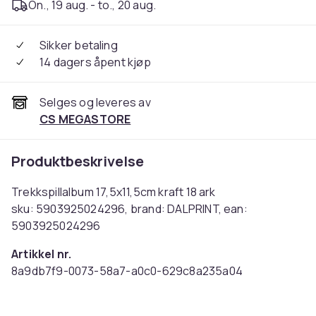
On., 19 aug. - to., 20 aug.
Sikker betaling
14 dagers åpent kjøp
Selges og leveres av
CS MEGASTORE
Produktbeskrivelse
Trekkspillalbum 17,5x11,5cm kraft 18 ark
sku: 5903925024296, brand: DALPRINT, ean:
5903925024296
Artikkel nr.
8a9db7f9-0073-58a7-a0c0-629c8a235a04
Produktsikkerhetsinformasjon