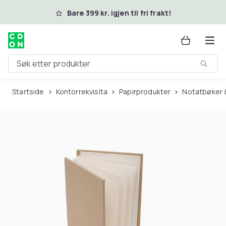
Hopp til hovedinnhold
Bare 399 kr. igjen til fri frakt!
Søk etter produkter
Startside
Kontorrekvisita
Papirprodukter
Notatbøker 