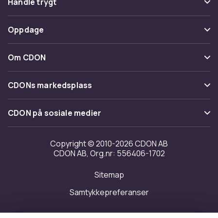
Handle trygt
Spor pakke
Betaling
Oppdage
Angre & returner her
Levering
Kategorier
Kontakt oss
Om CDON
Vilkår & policy
Varemerker
Om oss
Tilbakekallinger
CDONs markedsplass
Guider
Kundeanmeldelser
Merchant Help Center
CDON på sosiale medier
Jobbe på CDON
Investor relations
Copyright © 2010-2026 CDON AB
CDON AB, Org.nr: 556406-1702
Tilgjengelighet
Sitemap
Samtykkepreferanser