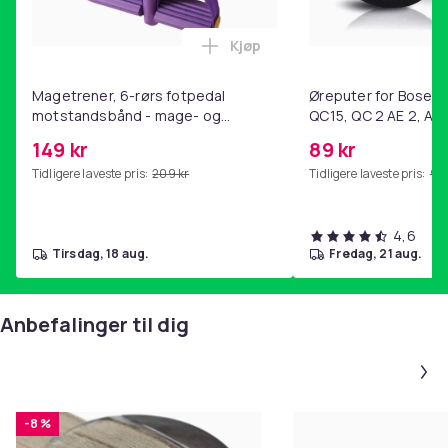
Kjøp
Legg Magetrener, 6-rørs fotp
Magetrener, 6-rørs fotpedal
Øreputer for Bose QC
motstandsbånd - mage- og
QC15, QC 2 AE 2, AE 
kjernetrening, yoga og
SoundTrue, SoundLin
149 kr
89 kr
hjemmegymnastikk Purple
Tidligere laveste pris:
209 kr
Tidligere laveste pris:
99 
4,6
tirsdag, 18 aug.
fredag, 21 aug.
Anbefalinger til dig
-8 %