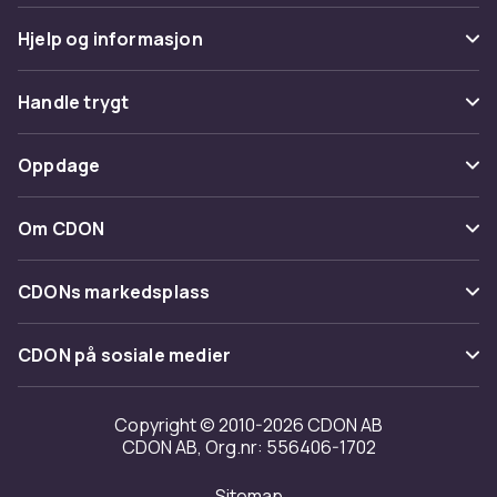
Hjelp og informasjon
Vanlige spørsmål
Handle trygt
Spor pakke
Betaling
Oppdage
Angre & returner her
Levering
Kategorier
Kontakt oss
Om CDON
Vilkår & policy
Varemerker
Om oss
Tilbakekallinger
CDONs markedsplass
Guider
Kundeanmeldelser
Merchant Help Center
CDON på sosiale medier
Jobbe på CDON
Investor relations
Copyright © 2010-2026 CDON AB
CDON AB, Org.nr: 556406-1702
Tilgjengelighet
Sitemap