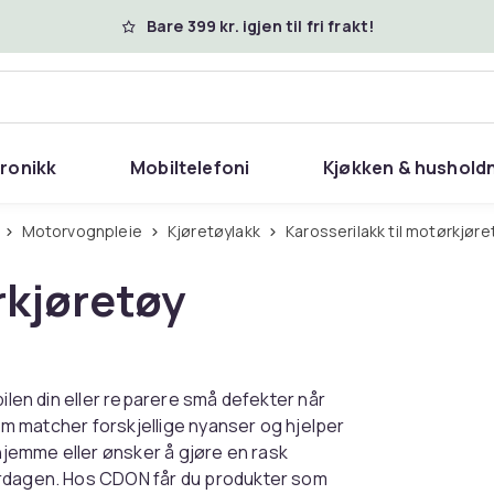
Bare 399 kr. igjen til fri frakt!
tronikk
Mobiltelefoni
Kjøkken & hushold
Motorvognpleie
Kjøretøylakk
Karosserilakk til motørkjøre
rkjøretøy
bilen din eller reparere små defekter når
som matcher forskjellige nyanser og hjelper
 hjemme eller ønsker å gjøre en rask
erdagen. Hos CDON får du produkter som