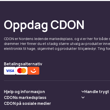
Oppdag CDON
CDON er Nordens ledende markedsplass, og vi er her for både
drømmer. Her finner du et stadig større utvalg av produkter inne
elektronikk til hage, skjønnhet og produkter til kjæledyr. Ting for 
Betalingsalternativ
Hjelp og informasjon
Handle trygt
CDONs markedsplass
Vanlige spørsmål
Betaling
CDON på sosiale medier
Merchant Help Center
Spor pakke
Levering