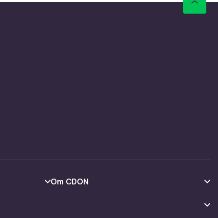
Om CDON
Om oss
Kundeanmeldelser