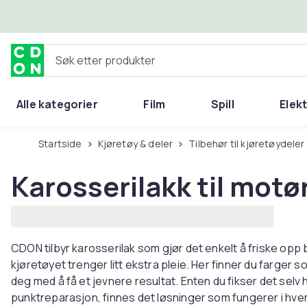
Hopp til hovedinnhold
Søk etter produkter
Alle kategorier
Film
Spill
Elek
Startside
Kjøretøy & deler
Tilbehør til kjøretøydeler
Karosserilakk til motø
CDON tilbyr karosserilak som gjør det enkelt å friske opp 
kjøretøyet trenger litt ekstra pleie. Her finner du farger 
deg med å få et jevnere resultat. Enten du fikser det selv
punktreparasjon, finnes det løsninger som fungerer i hv