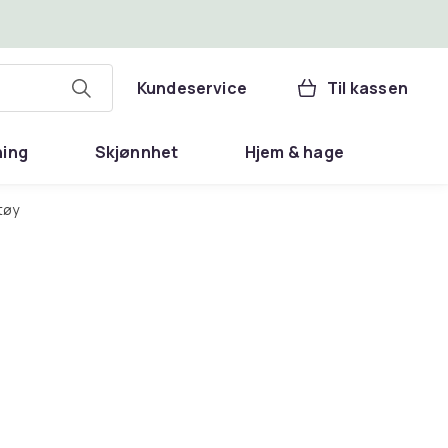
Kundeservice
Til kassen
ning
Skjønnhet
Hjem & hage
tøy