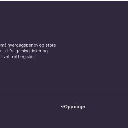
 små hverdagsbehov og store
n alt fra gaming, leker og
livet, rett og slett.
Oppdage
Kategorier
Varemerker