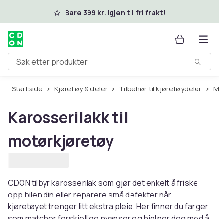
Hopp til hovedinnhold
Bare 399 kr. igjen til fri frakt!
Søk etter produkter
Startside
Kjøretøy & deler
Tilbehør til kjøretøydeler
Karosserilakk til
motørkjøretøy
CDON tilbyr karosserilak som gjør det enkelt å friske
opp bilen din eller reparere små defekter når
kjøretøyet trenger litt ekstra pleie. Her finner du farger
som matcher forskjellige nyanser og hjelper deg med å