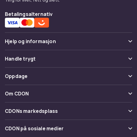
Betalingsalternativ
Hjelp og informasjon
Vanlige spørsmål
Handle trygt
Spor pakke
Betaling
Oppdage
Angre & returner her
Levering
Kategorier
Kontakt oss
Om CDON
Vilkår & policy
Varemerker
Om oss
Tilbakekallinger
CDONs markedsplass
Guider
Kundeanmeldelser
Merchant Help Center
CDON på sosiale medier
Jobbe på CDON