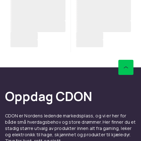
Oppdag CDON
CDON er Nordens ledende markedsplass, og vi er her for
både små hverdagsbehov og store drømmer. Her finner du et
stadig større utvalg av produkter innen alt fra gaming, leker
og elektronikk til hage, skjønnhet og produkter til kjæledyr.
Ting for livet, rett og slett.