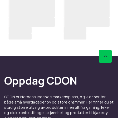
Oppdag CDON
CDON er Nordens ledende markedsplass, og vi er her for
både små hverdagsbehov og store drømmer. Her finner du et
stadig større utvalg av produkter innen alt fra gaming, leker
og elektronikk til hage, skjønnhet og produkter til kjæledyr.
Ting for livet, rett og slett.