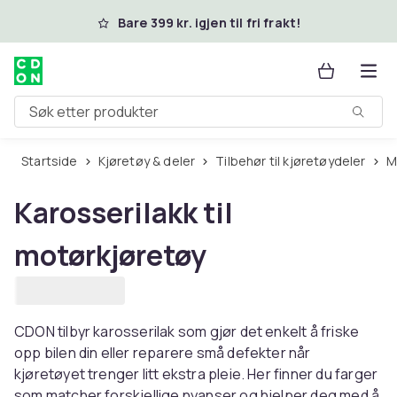
Hopp til hovedinnhold
Bare 399 kr. igjen til fri frakt!
Søk etter produkter
Startside
Kjøretøy & deler
Tilbehør til kjøretøydeler
Karosserilakk til
motørkjøretøy
CDON tilbyr karosserilak som gjør det enkelt å friske
opp bilen din eller reparere små defekter når
kjøretøyet trenger litt ekstra pleie. Her finner du farger
som matcher forskjellige nyanser og hjelper deg med å