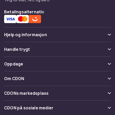
Betalingsalternativ
Hjelp og informasjon
Vanlige spørsmål
Handle trygt
Spor pakke
Betaling
Oppdage
Angre & returner her
Levering
Kategorier
Kontakt oss
Om CDON
Vilkår & policy
Varemerker
Om oss
Tilbakekallinger
CDONs markedsplass
Guider
Kundeanmeldelser
Merchant Help Center
CDON på sosiale medier
Jobbe på CDON