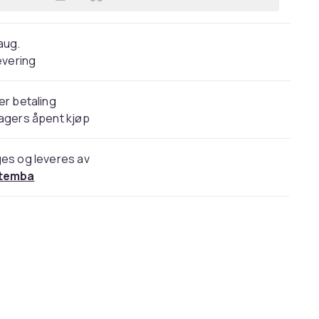
Legg Tottenham Hotspur FC Pulse D
 aug.
evering
er betaling
agers åpent kjøp
es og leveres av
temba