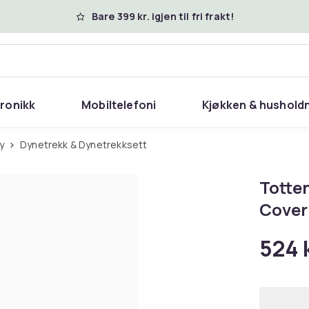
Bare 399 kr. igjen til fri frakt!
tronikk
Mobiltelefoni
Kjøkken & hushold
y
Dynetrekk & Dynetrekksett
Totte
Cover
524 