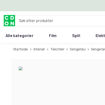
Hopp til hovedinnhold
Søk etter produkter
Alle kategorier
Film
Spill
Elek
Startside
Interiør
Tekstiler
Sengetøy
Sengetø