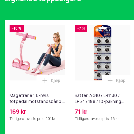
-16 %
-7 %
Kjøp
Kjøp
Legg Magetrener, 6-rørs fotpedal mot
Legg Bat
Magetrener, 6-rørs
Batteri AG10 / LR1130 /
fotpedal motstandsbånd -
LR54 / 189 / 10-pakning
mage- og kjernetrening,
PKcell
169 kr
71 kr
yoga og
Tidligere laveste pris:
201 kr
Tidligere laveste pris:
76 kr
hjemmegymnastikk Pink