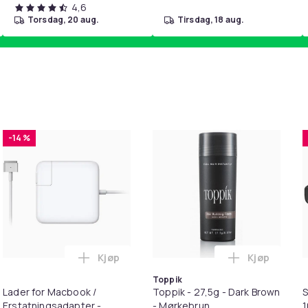
4,6
torsdag, 20 aug.
tirsdag, 18 aug.
-14 %
Kjøp
Kjøp
. i handlekurven
irwash Dry Shampoo Nonaerosol Balances Scalp & Controls Exc
Legg Lader for Macbook / Erstatningsadap
Legg Toppik
Toppik
Lader for Macbook /
Toppik - 27,5g - Dark Brown
S
Erstatningsadapter -
- Mørkebrun