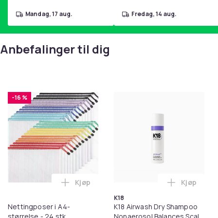
mandag, 17 aug.
fredag, 14 aug.
Anbefalinger til dig
-16 %
Kjøp
Kjøp
Legg Nettingposer i A4-størrelse - 24 stk
Legg K18 A
K18
Nettingposer i A4-
K18 Airwash Dry Shampoo
størrelse - 24 stk.
Nonaerosol Balances Scalp