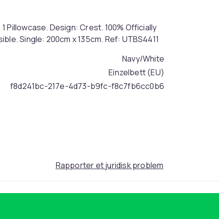
 Pillowcase. Design: Crest. 100% Officially
sible. Single: 200cm x 135cm. Ref: UTBS4411
Navy/White
Einzelbett (EU)
f8d241bc-217e-4d73-b9fc-f8c7fb6cc0b6
Rapporter et juridisk problem