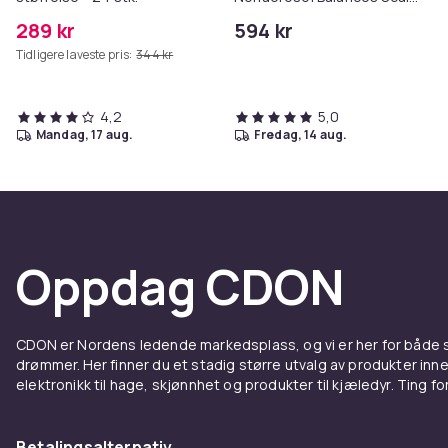
& Controls Excess Oil
289 kr
594 kr
Tidligere laveste pris:
344 kr
4,2
5,0
mandag, 17 aug.
fredag, 14 aug.
Oppdag CDON
CDON er Nordens ledende markedsplass, og vi er her for både
drømmer. Her finner du et stadig større utvalg av produkter inne
elektronikk til hage, skjønnhet og produkter til kjæledyr. Ting for 
Betalingsalternativ