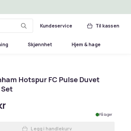
Kundeservice
Til kassen
ning
Skjønnhet
Hjem & hage
nham Hotspur FC Pulse Duvet
 Set
kr
På lager
Legg i handlekurv