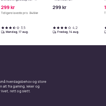
MagSafe Gen 2 - 45W
299 kr
299 kr
Tidligere laveste pris:
349 kr
T
3,5
4,2
mandag, 17 aug.
fredag, 14 aug.
 små hverdagsbehov og store
n alt fra gaming, leker og
livet, rett og slett.