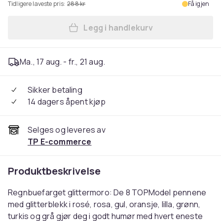
Tidligere laveste pris:
288 kr
Få igjen
Legg i handlekurv
Legg TOPModel Glitter Gelp
Ma., 17 aug. - fr., 21 aug.
Sikker betaling
14 dagers åpent kjøp
Selges og leveres av
TP E-commerce
Produktbeskrivelse
Regnbuefarget glittermoro: De 8 TOPModel pennene
med glitterblekk i rosé, rosa, gul, oransje, lilla, grønn,
turkis og grå gjør deg i godt humør med hvert eneste