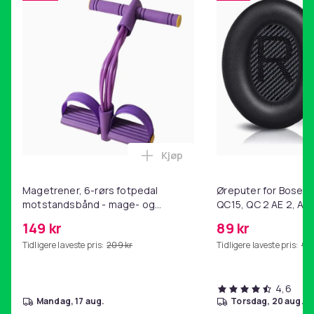
Kjøp
Legg Magetrener, 6-rørs fotp
Magetrener, 6-rørs fotpedal
Øreputer for Bose QC
motstandsbånd - mage- og
QC15, QC 2 AE 2, AE 
kjernetrening, yoga og
SoundTrue, SoundLin
149 kr
89 kr
hjemmegymnastikk Purple
Tidligere laveste pris:
209 kr
Tidligere laveste pris:
99 
4,6
mandag, 17 aug.
torsdag, 20 aug.