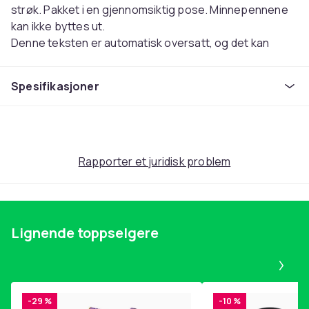
strøk. Pakket i en gjennomsiktig pose. Minnepennene
kan ikke byttes ut.
Denne teksten er automatisk oversatt, og det kan
forekomme feil.
Spesifikasjoner
Farge
Flerfarget
Artikkel nr.
69194775-f7fa-5efb-883d-836608573ccc
Rapporter et juridisk problem
Produktsikkerhetsinformasjon
Lignende toppselgere
Pa
-29 %
-10 %