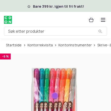
Hopp til hovedinnhold
Bare 399 kr. igjen til fri frakt!
Søk etter produkter
Startside
Kontorrekvisita
Kontorinstrumenter
Skrive-
-6 %