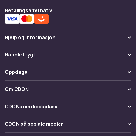
Betalingsalternativ
Hjelp og informasjon
Vanlige spørsmål
Handle trygt
Spor pakke
Betaling
Oppdage
Angre & returner her
Levering
Kategorier
Kontakt oss
Om CDON
Vilkår & policy
Varemerker
Om oss
Tilbakekallinger
CDONs markedsplass
Guider
Kundeanmeldelser
Merchant Help Center
CDON på sosiale medier
Jobbe på CDON