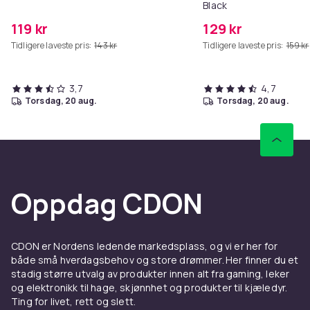
Black
119 kr
129 kr
Tidligere laveste pris:
143 kr
Tidligere laveste pris:
159 kr
3,7
4,7
torsdag, 20 aug.
torsdag, 20 aug.
Oppdag CDON
CDON er Nordens ledende markedsplass, og vi er her for
både små hverdagsbehov og store drømmer. Her finner du et
stadig større utvalg av produkter innen alt fra gaming, leker
og elektronikk til hage, skjønnhet og produkter til kjæledyr.
Ting for livet, rett og slett.