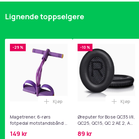
Lignende toppselgere
-29 %
-10 %
Kjøp
Kjøp
Legg Magetrener, 6-rørs fotpedal mot
Legg Øre
Magetrener, 6-rørs
Øreputer for Bose QC35 I/II,
fotpedal motstandsbånd -
QC25, QC15, QC 2 AE 2, AE
mage- og kjernetrening,
2i, AE 2w, SoundTrue,
149 kr
89 kr
yoga og
SoundLink Black