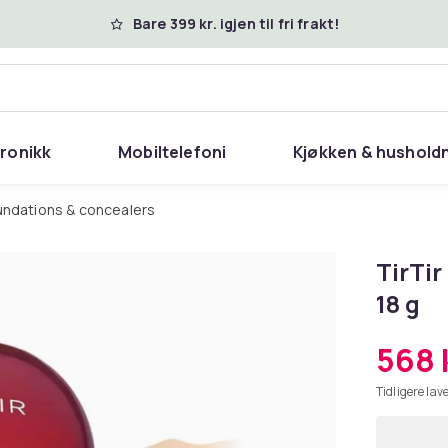
Bare 399 kr. igjen til fri frakt!
tronikk
Mobiltelefoni
Kjøkken & hushold
undations & concealers
TirTir
18 g
568 
Tidligere lave