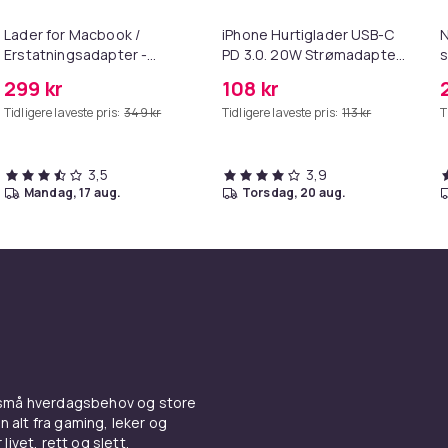
Lader for Macbook /
iPhone Hurtiglader USB-C
N
Erstatningsadapter -
PD 3.0. 20W Strømadapter
s
MagSafe Gen 2 - 45W
+ Kabel
299 kr
108 kr
Tidligere laveste pris:
349 kr
Tidligere laveste pris:
113 kr
T
3,5
3,9
mandag, 17 aug.
torsdag, 20 aug.
 små hverdagsbehov og store
n alt fra gaming, leker og
livet, rett og slett.