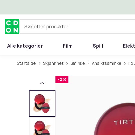
Hopp til hovedinnhold
Søk etter produkter
Alle kategorier
Film
Spill
Elek
Startside
Skjønnhet
Sminke
Ansiktssminke
Fo
-2 %