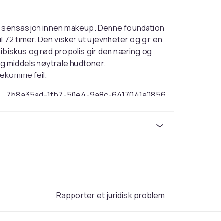
al sensasjon innen makeup. Denne foundation
l 72 timer. Den visker ut ujevnheter og gir en
ibiskus og rød propolis gir den næring og
og middels nøytrale hudtoner.
rekomme feil.
7b8a35ad-1fb7-50e4-9a8c-6417041a0856
Rapporter et juridisk problem