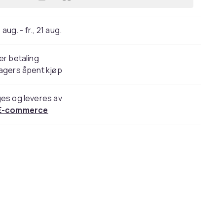
Legg TirTir Mask Fit Red Cushion - 
 aug. - fr., 21 aug.
er betaling
agers åpent kjøp
es og leveres av
E-commerce