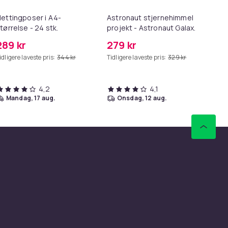
ettingposer i A4-
Astronaut stjernehimmel
Lø
tørrelse - 24 stk.
projekt - Astronaut Galaxy
i 1
Starry Sky Light-projektor -
289 kr
279 kr
69
USB
idligere laveste pris:
344 kr
Tidligere laveste pris:
329 kr
Tid
4,2
4,1
mandag, 17 aug.
onsdag, 12 aug.