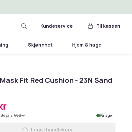
Kundeservice
Til kassen
ning
Skjønnhet
Hjem & hage
 Mask Fit Red Cushion - 23N Sand
kr
ste pris:
582 kr
På lager
Legg i handlekurv