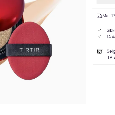
Ma., 17
Sikk
14 d
Selg
TP 