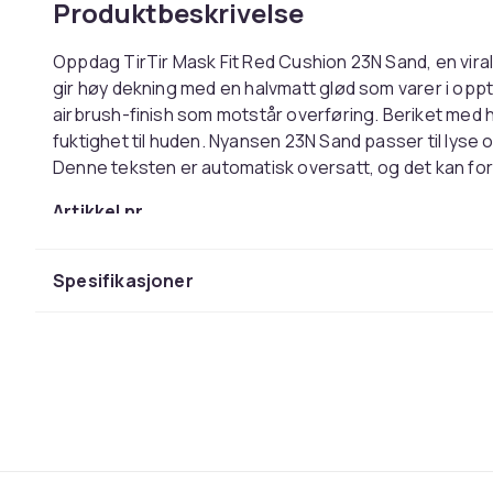
Produktbeskrivelse
Oppdag TirTir Mask Fit Red Cushion 23N Sand, en vir
gir høy dekning med en halvmatt glød som varer i oppti
airbrush-finish som motstår overføring. Beriket med h
fuktighet til huden. Nyansen 23N Sand passer til lyse 
Denne teksten er automatisk oversatt, og det kan fo
Artikkel nr.
Produktsikkerhetsinformasjon
Spesifikasjoner