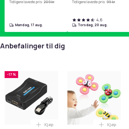
Tidligere laveste pris:
209 kr
Tidligere laveste pris:
99 kr
hjemmegymnastikk Purple
4,6
mandag, 17 aug.
torsdag, 20 aug.
Anbefalinger til dig
-17 %
Kjøp
Kjøp
Legg SCART til HDMI-omformer 1080p i 
Legg 3-Pak