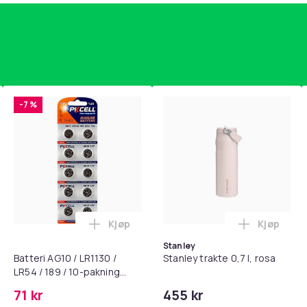
-7 %
Kjøp
Kjøp
standsbånd - mage- og kjernetrening, yoga og hjemmegymnast
puter for Bose QC35 I/II, QC25, QC15, QC 2 AE 2, AE 2i, AE 2w,
Legg Batteri AG10 / LR1130 / LR54 / 189 
Legg Stanl
Stanley
Batteri AG10 / LR1130 /
Stanley trakte 0,7 l, rosa
LR54 / 189 / 10-pakning
PKcell
71 kr
455 kr