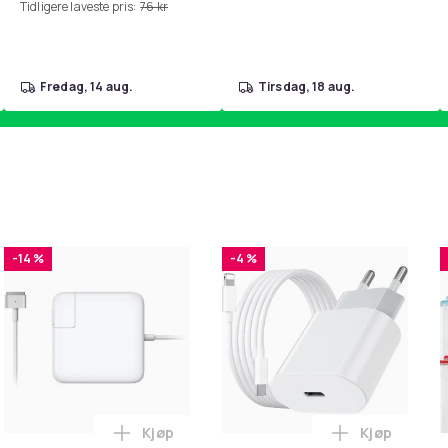
Tidligere laveste pris:
76 kr
fredag, 14 aug.
tirsdag, 18 aug.
-14 %
-4 %
Kjøp
Kjøp
handlekurven
 - Fidget Spinners med Sugekopp for Barn i handlekurven
Legg Lader for Macbook / Erstatningsadap
Legg iPhone