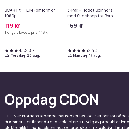
SCART til HDMI-omformer
3-Pak - Fidget Spinners
1080p
med Sugekopp for Barn
119 kr
169 kr
Tidligere laveste pris:
143 kr
3,7
4,3
torsdag, 20 aug.
mandag, 17 aug.
Oppdag CDON
CDON er Nordens ledende markedsplass, og vi er her for både
drømmer. Her finner du et stadig større utvalg av produkter inne
elektronikk til hage, skjønnhet og produkter til kjæledyr. Ting for 