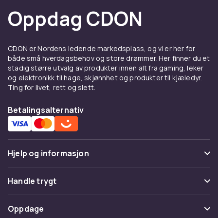
Oppdag CDON
CDON er Nordens ledende markedsplass, og vi er her for
både små hverdagsbehov og store drømmer. Her finner du et
stadig større utvalg av produkter innen alt fra gaming, leker
og elektronikk til hage, skjønnhet og produkter til kjæledyr.
Ting for livet, rett og slett.
Betalingsalternativ
Hjelp og informasjon
Vanlige spørsmål
Handle trygt
Spor pakke
Betaling
Oppdage
Angre & returner her