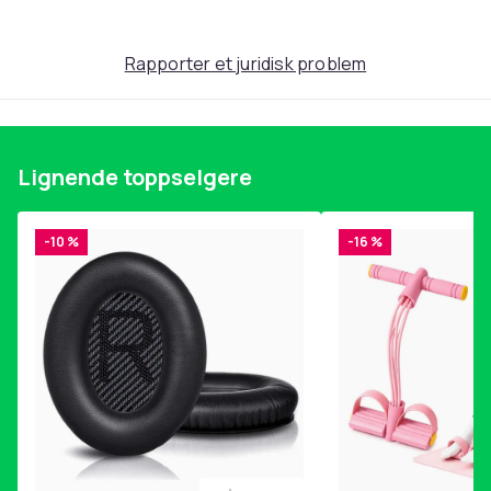
Rapporter et juridisk problem
Lignende toppselgere
-10 %
-16 %