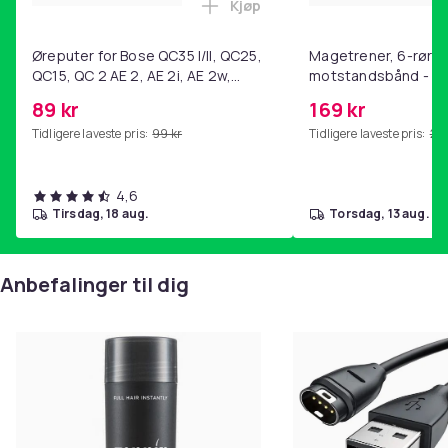
Kjøp
Legg Øreputer for Bose QC35 I/
Øreputer for Bose QC35 I/II, QC25,
Magetrener, 6-rørs 
QC15, QC 2 AE 2, AE 2i, AE 2w,
motstandsbånd - m
SoundTrue, SoundLink Black
kjernetrening, yoga
89 kr
169 kr
hjemmegymnastikk P
Tidligere laveste pris:
99 kr
Tidligere laveste pris:
201
4,6
tirsdag, 18 aug.
torsdag, 13 aug.
Anbefalinger til dig