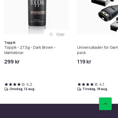
Kjøp
Legg Toppik - 27,5g - Dark Brow
Toppik
Toppik - 27,5g - Dark Brown -
Universallader for Garm
Mørkebrun
pack
299 kr
119 kr
4,2
4,1
onsdag, 12 aug.
tirsdag, 18 aug.