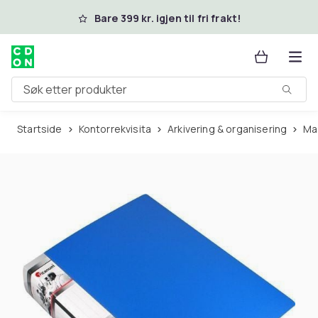
Hopp til hovedinnhold
Bare 399 kr. igjen til fri frakt!
Søk etter produkter
Startside
Kontorrekvisita
Arkivering & organisering
M