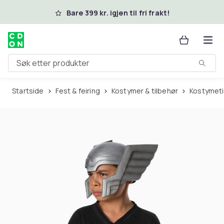
Hopp til hovedinnhold
Bare 399 kr. igjen til fri frakt!
Søk etter produkter
Startside
Fest & feiring
Kostymer & tilbehør
Kostymet