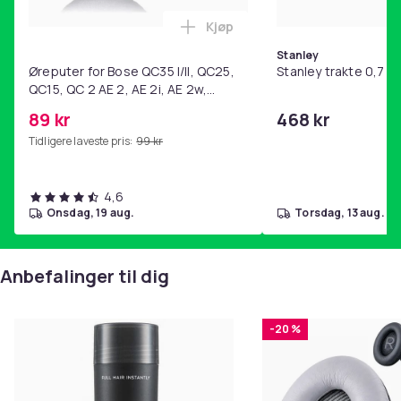
Kjøp
Legg Øreputer for Bose QC35 I/
Stanley
Øreputer for Bose QC35 I/II, QC25,
Stanley trakte 0,7 l,
QC15, QC 2 AE 2, AE 2i, AE 2w,
SoundTrue, SoundLink Black
89 kr
468 kr
Tidligere laveste pris:
99 kr
4,6
onsdag, 19 aug.
torsdag, 13 aug.
Anbefalinger til dig
-20 %