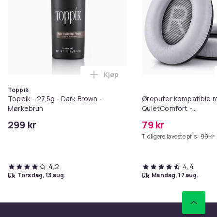
Kjøp
Legg Toppik - 27,5g - Dark Brow
Toppik
Toppik - 27,5g - Dark Brown -
Øreputer kompatible 
Mørkebrun
QuietComfort -
QC35/QC25/QC15/AE2 
299 kr
79 kr
Tidligere laveste pris:
99 kr
4,2
4,4
torsdag, 13 aug.
mandag, 17 aug.