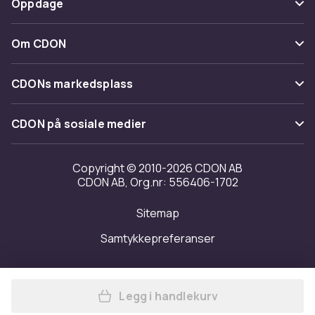
Oppdage
Angre & returner her
Levering
Kategorier
Kontakt oss
Om CDON
Vilkår & policy
Varemerker
Om oss
Tilbakekallinger
CDONs markedsplass
Guider
Kundeanmeldelser
Merchant Help Center
CDON på sosiale medier
Jobbe på CDON
Investor relations
Copyright © 2010-2026 CDON AB
CDON AB, Org.nr: 556406-1702
Tilgjengelighet
Sitemap
Samtykkepreferanser
Legg i handlekurv
Legg Thor Helmet i handlek