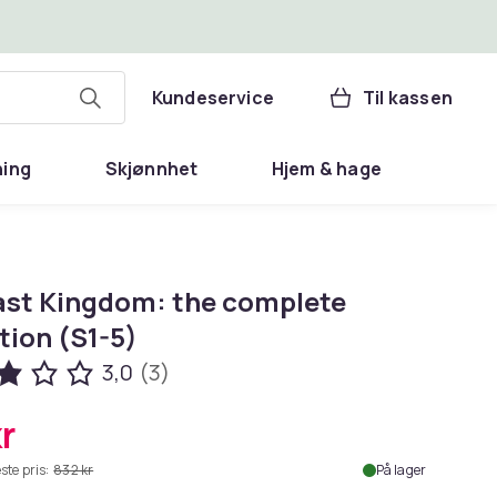
Kundeservice
Til kassen
ning
Skjønnhet
Hjem & hage
ast Kingdom: the complete
tion (S1-5)
3,0
(3)
r
ste pris:
832 kr
På lager