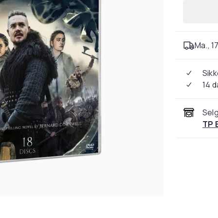
Ma., 17
Sikk
14 d
Selg
TP 