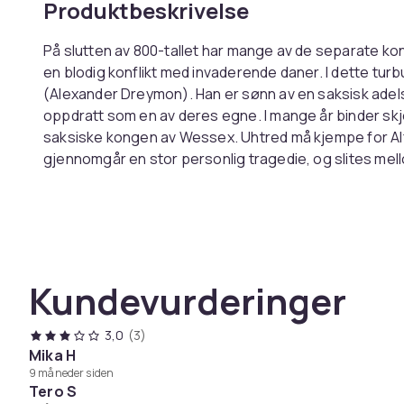
Produktbeskrivelse
På slutten av 800-tallet har mange av de separate kon
en blodig konflikt med invaderende daner. I dette tur
(Alexander Dreymon). Han er sønn av en saksisk adels
oppdratt som en av deres egne. I mange år binder skj
saksiske kongen av Wessex. Uhtred må kjempe for Al
gjennomgår en stor personlig tragedie, og slites mello
vokst opp hos. Etter farens død truer den nye kong E
mer enn noen gang. I møte med gamle fiender og nye 
knyttet til nasjonens fremtid ... Destiny Is All!
Kundevurderinger
Talte språk:
Engelsk
Undertekster:
Dansk,Svensk,Norsk,Finsk,Engelsk,N
3,0
(3)
Mika H
9 måneder siden
Språk på omslaget:
Engelsk
Tero S
Denne teksten er automatisk oversatt, og det kan fo