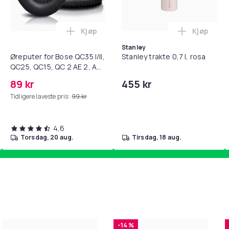
Kjøp
Kjøp
standsbånd - mage- og kjernetrening, yoga og hjemmegymnast
teri AG10 / LR1130 / LR54 / 189 / 10-pakning PKcell i handlekur
Legg Øreputer for Bose QC35 I/II, QC25, 
Legg Stanl
Stanley
Øreputer for Bose QC35 I/II,
Stanley trakte 0,7 l, rosa
QC25, QC15, QC 2 AE 2, AE
2i, AE 2w, SoundTrue,
89 kr
455 kr
SoundLink Black
Tidligere laveste pris:
99 kr
4,6
torsdag, 20 aug.
tirsdag, 18 aug.
-14 %