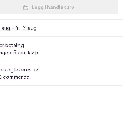
Legg i handlekurv
Legg The Last Kingdom: the complet
 aug. - fr., 21 aug.
er betaling
agers åpent kjøp
es og leveres av
E-commerce