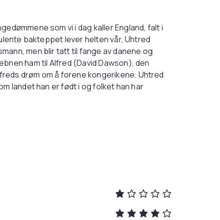
gedømmene som vi i dag kaller England, falt i
bulente bakteppet lever helten vår, Uhtred
mann, men blir tatt til fange av danene og
ebnen ham til Alfred (David Dawson), den
freds drøm om å forene kongerikene. Uhtred
m landet han er født i og folket han har
dvards turbulente regjeringstid Alfreds drøm
hjertesorg finner Uhtred sin egen skjebne
ederlandsk
rekomme feil.