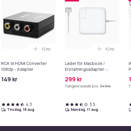
Kjøp
Kjøp
handlekurven
 - Fidget Spinners med Sugekopp for Barn i handlekurven
Legg RCA til HDMI Converter 1080p - Adap
Legg Lader 
RCA til HDMI Converter
Lader for Macbook /
i
1080p - Adapter
Erstatningsadapter -
P
MagSafe Gen 2 - 45W
+
149 kr
299 kr
Tidligere laveste pris:
349 kr
T
4,3
3,5
tirsdag, 18 aug.
mandag, 17 aug.