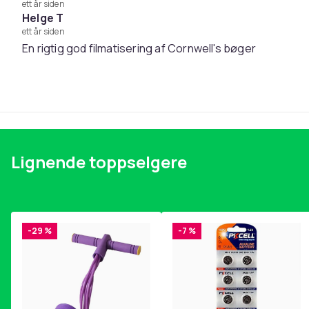
ett år siden
Helge T
Artikkel nr.
ett år siden
En rigtig god filmatisering af Cornwell's bøger
Produktsikkerhetsinformasjon
Lignende toppselgere
-29 %
-7 %