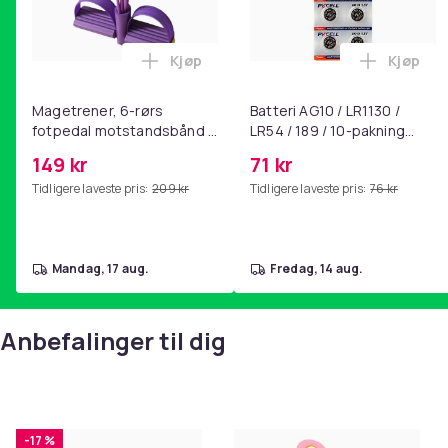
Kjøp
Kjøp
Legg Magetrener, 6-rørs fotpedal mot
Legg Bat
Magetrener, 6-rørs
Batteri AG10 / LR1130 /
fotpedal motstandsbånd -
LR54 / 189 / 10-pakning
mage- og kjernetrening,
PKcell
149 kr
71 kr
yoga og
Tidligere laveste pris:
209 kr
Tidligere laveste pris:
76 kr
hjemmegymnastikk Purple
mandag, 17 aug.
fredag, 14 aug.
Anbefalinger til dig
-17 %