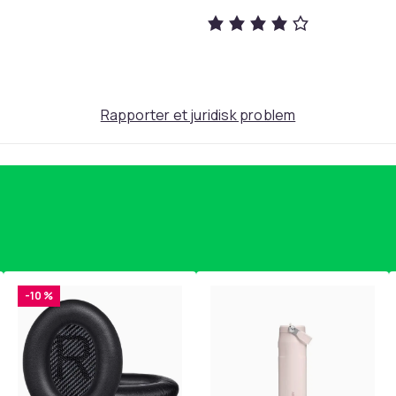
bedfa2a8-ba96-5485-9b7b-0bcd3ecadbcb
Rapporter et juridisk problem
-10 %