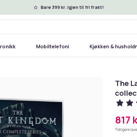
Bare 399 kr. igjen til fri frakt!
tronikk
Mobiltelefoni
Kjøkken & hushold
The L
collec
817 k
Tidligere lave