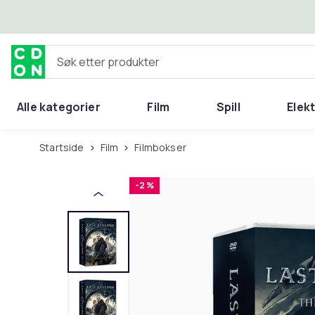
Hopp til hovedinnhold
Søk etter produkter
Alle kategorier
Film
Spill
Elek
Startside
Film
Filmbokser
-2 %