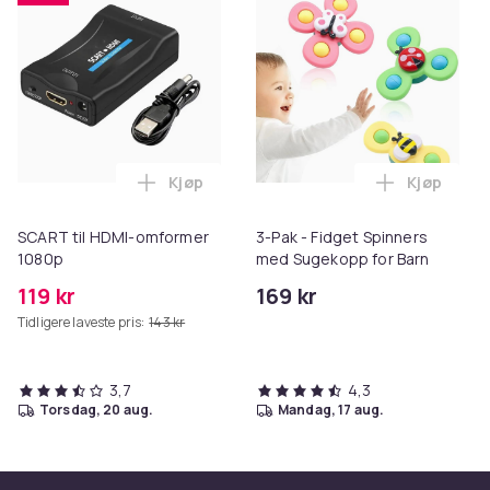
Kjøp
Kjøp
Legg SCART til HDMI-omformer 1080p i 
Legg 3-Pak
SCART til HDMI-omformer
3-Pak - Fidget Spinners
1080p
med Sugekopp for Barn
119 kr
169 kr
Tidligere laveste pris:
143 kr
3,7
4,3
torsdag, 20 aug.
mandag, 17 aug.