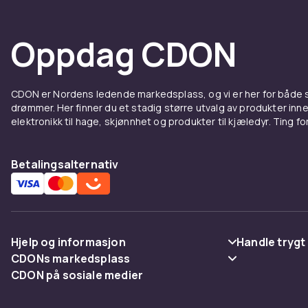
Oppdag CDON
CDON er Nordens ledende markedsplass, og vi er her for både
drømmer. Her finner du et stadig større utvalg av produkter inne
elektronikk til hage, skjønnhet og produkter til kjæledyr. Ting for 
Betalingsalternativ
Hjelp og informasjon
Handle trygt
CDONs markedsplass
Vanlige spørsmål
Betaling
CDON på sosiale medier
Merchant Help Center
Spor pakke
Levering