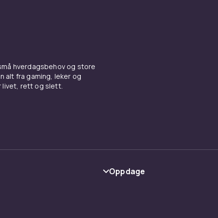
 små hverdagsbehov og store
n alt fra gaming, leker og
livet, rett og slett.
Oppdage
Kategorier
Varemerker