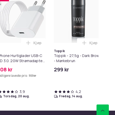
Kjøp
Kjøp
ter i handlekurven
for Macbook / Erstatningsadapter - MagSafe Gen 2 - 45W i ha
Legg iPhone Hurtiglader USB-C PD 3.0. 20W
Legg Toppik -
Toppik
Phone Hurtiglader USB-C
Toppik - 27,5g - Dark Brown
Ne
D 3.0. 20W Strømadapter
- Mørkebrun
stø
 Kabel
108 kr
299 kr
28
idligere laveste pris:
113 kr
Tid
3,9
4,2
torsdag, 20 aug.
fredag, 14 aug.