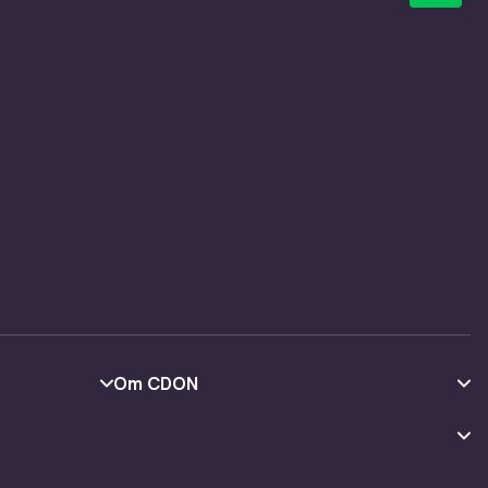
Om CDON
Om oss
Kundeanmeldelser