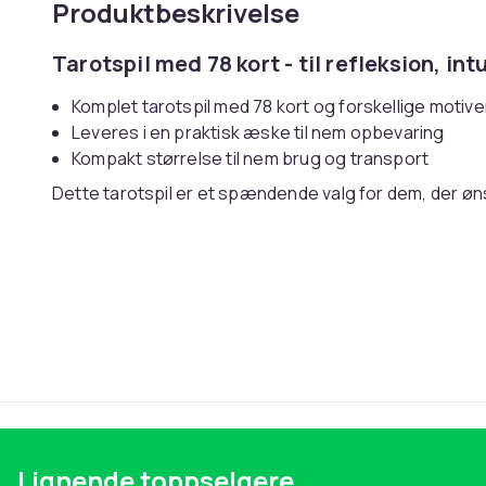
Produktbeskrivelse
Tarotspil med 78 kort - til refleksion, in
Komplet tarotspil med 78 kort og forskellige motive
Leveres i en praktisk æske til nem opbevaring
Kompakt størrelse til nem brug og transport
Dette tarotspil er et spændende valg for dem, der øns
personlig refleksion. Spillet indeholder 78 kort med fo
begyndere og dem, der allerede bruger tarot i deres hverdag. Kortene kommer i en 
som gør dem nemme at opbevare og have med.
Spec
Æske medfølger - Mål: ca. 11 x 6 cm
Artikkel nr.
Produktsikkerhetsinformasjon
Lignende toppselgere