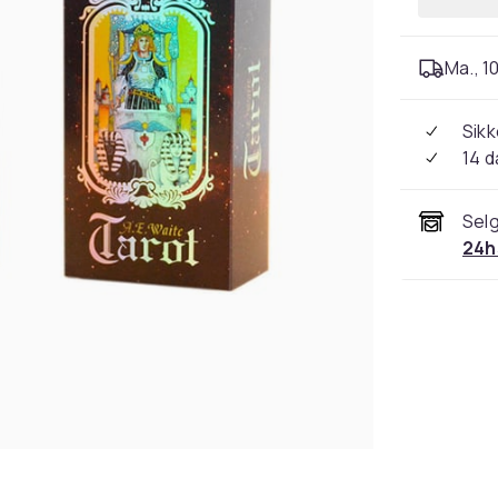
Ma., 10
Sikk
14 d
Selg
24h