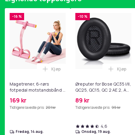
-16 %
-10 %
Kjøp
Kjøp
Legg Magetrener, 6-rørs fotpedal mot
Legg Øre
Magetrener, 6-rørs
Øreputer for Bose QC35 I/II,
fotpedal motstandsbånd -
QC25, QC15, QC 2 AE 2, AE
mage- og kjernetrening,
2i, AE 2w, SoundTrue,
169 kr
89 kr
yoga og
SoundLink Black
Tidligere laveste pris:
201 kr
Tidligere laveste pris:
99 kr
hjemmegymnastikk Pink
4,6
fredag, 14 aug.
onsdag, 19 aug.