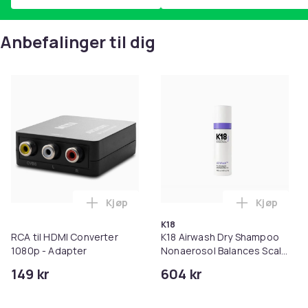
Anbefalinger til dig
Kjøp
Kjøp
Legg RCA til HDMI Converter 1080p - Ada
Legg K18 A
K18
RCA til HDMI Converter
K18 Airwash Dry Shampoo
1080p - Adapter
Nonaerosol Balances Scalp
& Controls Excess Oil
149 kr
604 kr