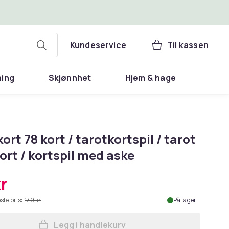
Kundeservice
Til kassen
ning
Skjønnhet
Hjem & hage
ort 78 kort / tarotkortspil / tarot
ort / kortspil med aske
r
ste pris:
179 kr
På lager
Legg i handlekurv