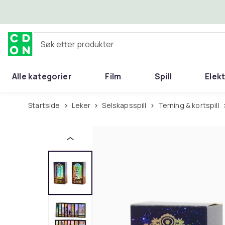
Hopp til hovedinnhold
Søk etter produkter
Alle kategorier
Film
Spill
Elek
Startside
Leker
Selskapsspill
Terning & kortspill