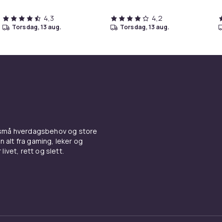
4,3
4,2
torsdag, 13 aug.
torsdag, 13 aug.
 små hverdagsbehov og store
n alt fra gaming, leker og
livet, rett og slett.