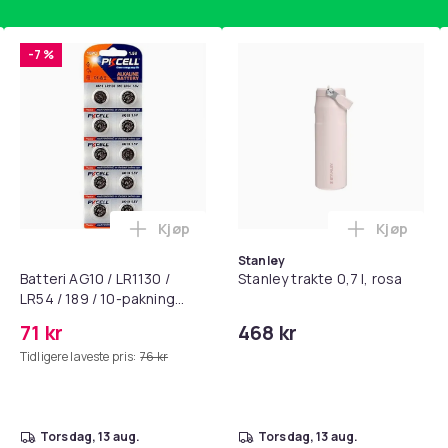
-7 %
Kjøp
Kjøp
standsbånd - mage- og kjernetrening, yoga og hjemmegymnast
puter for Bose QC35 I/II, QC25, QC15, QC 2 AE 2, AE 2i, AE 2w,
Legg Batteri AG10 / LR1130 / LR54 / 189 
Legg Stanl
Stanley
Batteri AG10 / LR1130 /
Stanley trakte 0,7 l, rosa
LR54 / 189 / 10-pakning
PKcell
71 kr
468 kr
Tidligere laveste pris:
76 kr
torsdag, 13 aug.
torsdag, 13 aug.