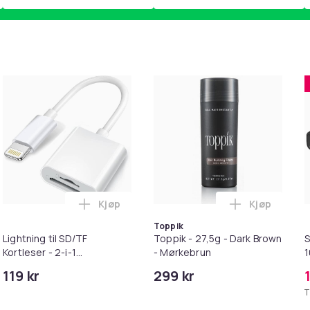
Kjøp
Kjøp
pter i handlekurven
irwash Dry Shampoo Nonaerosol Balances Scalp & Controls Exc
Legg Lightning til SD/TF Kortleser - 2-i-1
Legg Toppik
Toppik
Lightning til SD/TF
Toppik - 27,5g - Dark Brown
S
Kortleser - 2-i-1
- Mørkebrun
Minnekortadapter til
119 kr
299 kr
iPhone/iPad
T