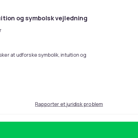
tuition og symbolsk vejledning
r
ker at udforske symbolik, intuition og
rskellige motiver og er velegnet til både
praktisk æske,
ifikationer
- Antal kort: 78 - Opbevaring:
a2779f95-c091-4178-864f-b9f100fc726d
Rapporter et juridisk problem