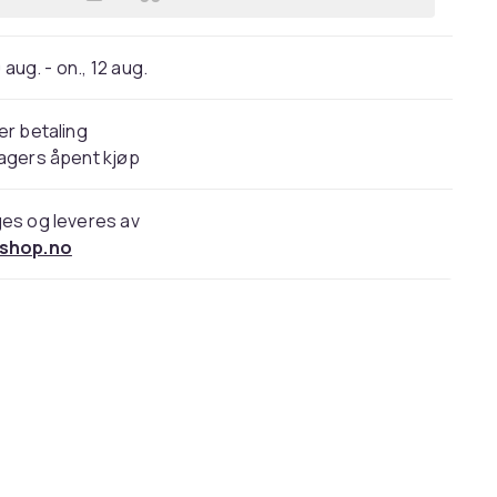
Legg Tarotkort 78 kort / tarotkortsp
 aug. - on., 12 aug.
er betaling
agers åpent kjøp
es og leveres av
shop.no