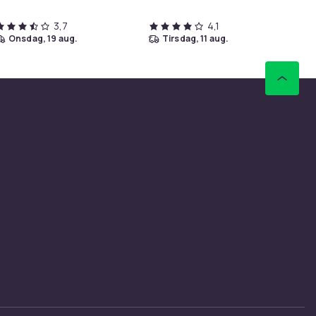
3,7
4,1
onsdag, 19 aug.
tirsdag, 11 aug.