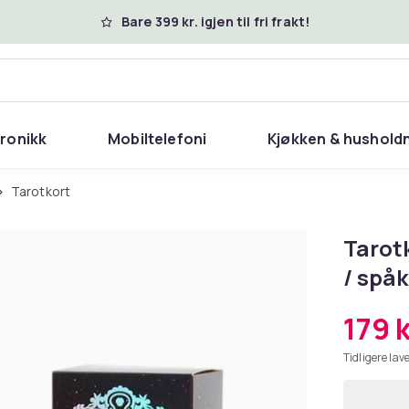
Bare 399 kr. igjen til fri frakt!
tronikk
Mobiltelefoni
Kjøkken & hushold
Tarotkort
Tarotk
/ spåk
179 k
Tidligere lave