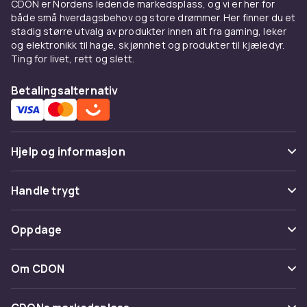
CDON er Nordens ledende markedsplass, og vi er her for
både små hverdagsbehov og store drømmer. Her finner du et
stadig større utvalg av produkter innen alt fra gaming, leker
og elektronikk til hage, skjønnhet og produkter til kjæledyr.
Ting for livet, rett og slett.
Betalingsalternativ
Hjelp og informasjon
Vanlige spørsmål
Handle trygt
Spor pakke
Betaling
Oppdage
Angre & returner her
Levering
Kategorier
Kontakt oss
Om CDON
Vilkår & policy
Varemerker
Om oss
Tilbakekallinger