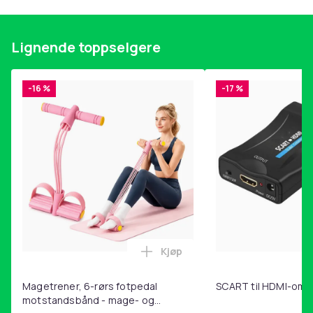
Produktsikkerhetsinformasjon
Lignende toppselgere
-16 %
-17 %
Kjøp
Legg Magetrener, 6-rørs fotp
Magetrener, 6-rørs fotpedal
SCART til HDMI-omf
motstandsbånd - mage- og