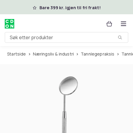
Hopp til hovedinnhold
Bare 399 kr. igjen til fri frakt!
Søk etter produkter
Startside
Næringsliv & industri
Tannlegepraksis
Tann