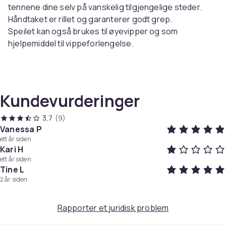
tennene dine selv på vanskelig tilgjengelige steder.
Håndtaket er rillet og garanterer godt grep.
Speilet kan også brukes til øyevipper og som
hjelpemiddel til vippeforlengelse.
Spesifikasjoner
:
Farge: Sølv
Speildiameter: 2,2 cm
Kundevurderinger
Lengde: 16 cm
Materiale: 420 rustfritt stål
3,7
(9)
Vanessa P
ett år siden
Pakken inkluderer:
Kari H
1 x tannspeil
ett år siden
Tine L
Vekt, gram
2 år siden
21
Artikkel nr.
Rapporter et juridisk problem
92cf6053-75e9-47df-8f66-fb8e086030b0