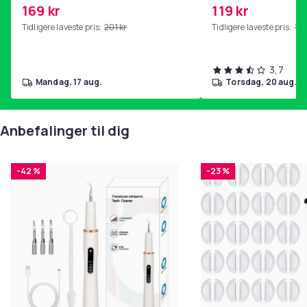
kjernetrening, yoga og
169 kr
119 kr
hjemmegymnastikk Pink
Tidligere laveste pris:
201 kr
Tidligere laveste pris:
143
3,7
mandag, 17 aug.
torsdag, 20 aug.
Anbefalinger til dig
-42 %
-23 %