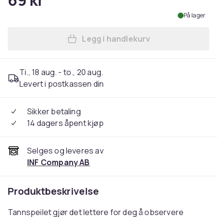
69 kr
På lager
Legg i handlekurv
Legg Tannspeil med langt hå
Ti., 18 aug. - to., 20 aug.
Levert i postkassen din
Sikker betaling
14 dagers åpent kjøp
Selges og leveres av
INF Company AB
Produktbeskrivelse
Tannspeilet gjør det lettere for deg å observere