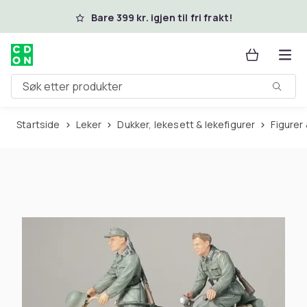
Hopp til hovedinnhold
Bare 399 kr. igjen til fri frakt!
Søk etter produkter
Startside
Leker
Dukker, lekesett & lekefigurer
Figurer