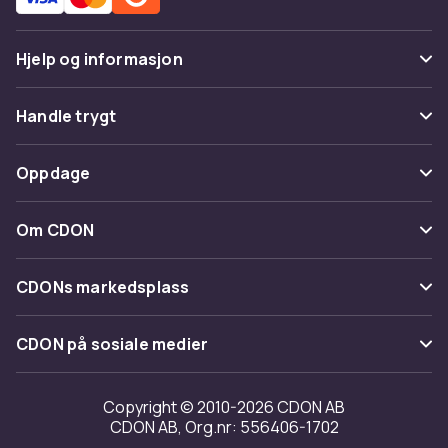
Hjelp og informasjon
Vanlige spørsmål
Handle trygt
Spor pakke
Betaling
Oppdage
Angre & returner her
Levering
Kategorier
Kontakt oss
Om CDON
Vilkår & policy
Varemerker
Om oss
Tilbakekallinger
CDONs markedsplass
Guider
Kundeanmeldelser
Merchant Help Center
CDON på sosiale medier
Jobbe på CDON
Investor relations
Copyright © 2010-2026 CDON AB
CDON AB, Org.nr: 556406-1702
Tilgjengelighet