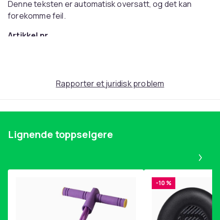
Denne teksten er automatisk oversatt, og det kan
forekomme feil.
Artikkel nr.
264334f4-2c95-47d4-96c7-b7e7b0f2199b
Produktsikkerhetsinformasjon
Rapporter et juridisk problem
Lignende toppselgere
Pa
-10 %