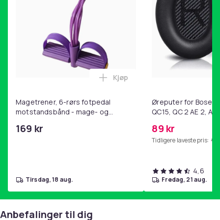
Kjøp
Legg Magetrener, 6-rørs fotp
Magetrener, 6-rørs fotpedal
Øreputer for Bose QC
motstandsbånd - mage- og
QC15, QC 2 AE 2, AE 
kjernetrening, yoga og
SoundTrue, SoundLin
169 kr
89 kr
hjemmegymnastikk Purple
Tidligere laveste pris:
99 
4,6
tirsdag, 18 aug.
fredag, 21 aug.
Anbefalinger til dig