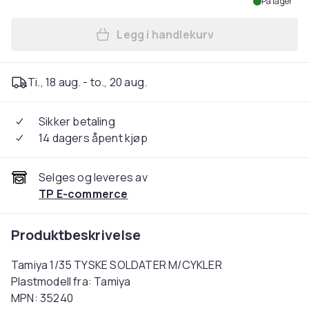
På lager
Legg i handlekurv
Legg Tamiya 1/35 TYSKE SO
Ti., 18 aug. - to., 20 aug.
Sikker betaling
14 dagers åpent kjøp
Selges og leveres av
TP E-commerce
Produktbeskrivelse
Tamiya 1/35 TYSKE SOLDATER M/CYKLER
Plastmodell fra: Tamiya
MPN: 35240