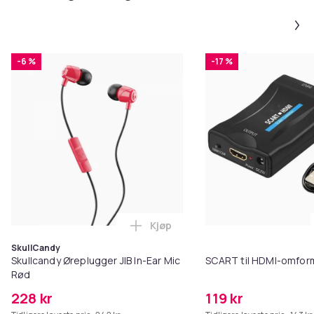
-6 %
-17 %
Kjøp
Legg Skullcandy Øreplugger JIB 
SkullCandy
Skullcandy Øreplugger JIB In-Ear Mic
SCART til HDMI-omfor
Rød
228 kr
119 kr