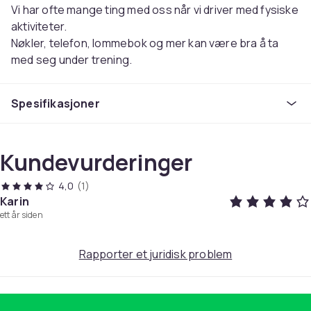
Vi har ofte mange ting med oss når vi driver med fysiske
aktiviteter.
Nøkler, telefon, lommebok og mer kan være bra å ta
med seg under trening.
Dessverre gir gadgets ofte problemer og begrenser
mobiliteten vår.
Spesifikasjoner
Løsningen er en fleksibel midjepose for løping.
Vi tilbyr et pent og fleksibelt dobbelt belte som holder
alt på plass og slutter irriterende sprett fra
Kundevurderinger
mobiltelefonen eller lommeboka.
Alt for å få maksimal effekt av treningen.
4,0
(1)
Karin
Hvorfor bruke et vendbart belte / rørkonstruert
ett år siden
lagringsbelte?
DET ER FLEKSIBELT, VÅRLYS, IKKE STUDIER, Tilpas
Rapporter et juridisk problem
formen til innholdet
Sørg for å investere i et rimelig produkt som vil lette