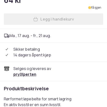
64 kr
Få igjen
Legg i handlekurv
Legg Svart / grønn sportsbel
Ma., 17 aug. - fr., 21 aug.
Sikker betaling
14 dagers åpent kjøp
Selges og leveres av
prylXperten
Produktbeskrivelse
Rørformet løpebelte for smart lagring
En aktiv livsstil er en sunn livsstil.