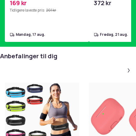
Størrelse
169 kr
372 kr
hjemmegymnastikk Pink
Grön Sportbälte Joggning,Resa,Träning
Tidligere laveste pris:
201 kr
Vekt, gram
44
Artikkel nr.
mandag, 17 aug.
fredag, 21 aug.
fbf5cc6d-a05c-46b7-ac89-80c4a0b1a1d0
Produktsikkerhetsinformasjon
Anbefalinger til dig