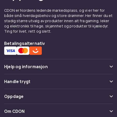
CDON er Nordens ledende markedsplass, og vi er her for
både små hverdagsbehov og store drømmer. Her finner du et
stadig større utvalg av produkter innen alt fra gaming, leker
og elektronikk til hage, skjønnhet og produkter til kjæledyr.
Ting for livet, rett og slett.
Betalingsalternativ
Hjelp og informasjon
Vanlige spørsmål
Handle trygt
Spor pakke
Betaling
Oppdage
Angre & returner her
Levering
Kategorier
Kontakt oss
Om CDON
Vilkår & policy