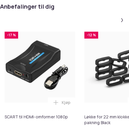
Anbefalinger til dig
-17 %
-12 %
Kjøp
Legg SCART til HDMI-omformer 1
SCART til HDMI-omformer 1080p
Løkke for 22 mm klokke
pakning Black