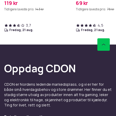
119 kr
69 kr
Tidligere laveste pris:
143 kr
Tidligere laveste pris:
78 kr
3,7
4,5
fredag, 21 aug.
fredag, 21 aug.
Oppdag CDON
CDON er Nordens ledende markedsplass, og vi er her for
både små hverdagsbehov og store drømmer. Her finner du et
stadig større utvalg av produkter innen alt fra gaming, leker
og elektronikk til hage, skjønnhet og produkter til kjæledyr.
Ting for livet, rett og slett.