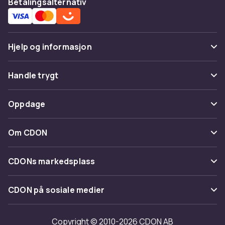
Betalingsalternativ
Hjelp og informasjon
Vanlige spørsmål
Handle trygt
Spor pakke
Betaling
Oppdage
Angre & returner her
Levering
Kategorier
Kontakt oss
Om CDON
Vilkår & policy
Varemerker
Om oss
Tilbakekallinger
CDONs markedsplass
Guider
Kundeanmeldelser
Merchant Help Center
CDON på sosiale medier
Jobbe på CDON
Investor relations
Copyright © 2010-2026 CDON AB