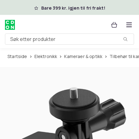
Hopp til hovedinnhold
Bare 399 kr. igjen til fri frakt!
Søk etter produkter
Startside
Elektronikk
Kameraer & optikk
Tilbehør til 