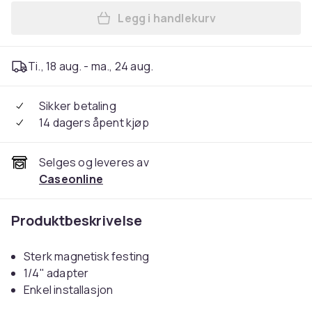
Legg i handlekurv
Legg Sunnylife magnetisk fe
Ti., 18 aug. - ma., 24 aug.
Sikker betaling
14 dagers åpent kjøp
Selges og leveres av
Caseonline
Produktbeskrivelse
Sterk magnetisk festing
1/4" adapter
Enkel installasjon