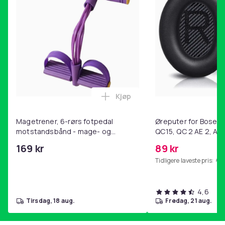
Kjøp
Legg Magetrener, 6-rørs fotp
Magetrener, 6-rørs fotpedal
Øreputer for Bose QC
motstandsbånd - mage- og
QC15, QC 2 AE 2, AE 
kjernetrening, yoga og
SoundTrue, SoundLin
169 kr
89 kr
hjemmegymnastikk Purple
Tidligere laveste pris:
99 
4,6
tirsdag, 18 aug.
fredag, 21 aug.