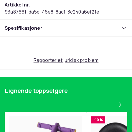
Artikkel nr.
93a87661-da5d-46e8-8adf-3c240a6ef21e
Produktsikkerhetsinformasjon
Spesifikasjoner
Rapporter et juridisk problem
Lignende toppselgere
Pa
-10 %