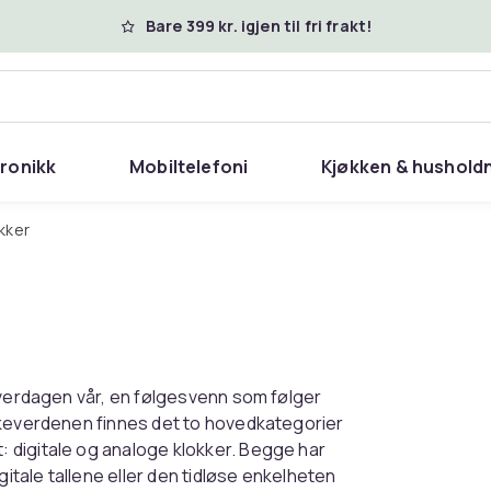
Bare 399 kr. igjen til fri frakt!
tronikk
Mobiltelefoni
Kjøkken & hushold
okker
hverdagen vår, en følgesvenn som følger
kkeverdenen finnes det to hovedkategorier
 digitale og analoge klokker. Begge har
gitale tallene eller den tidløse enkelheten