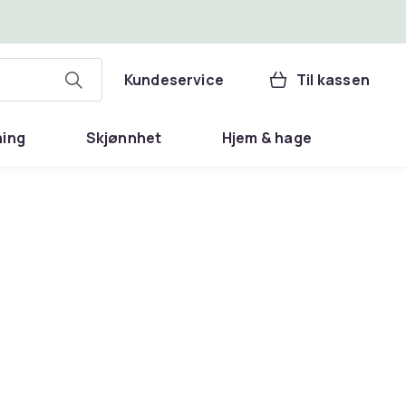
Kundeservice
Til kassen
ning
Skjønnhet
Hjem & hage