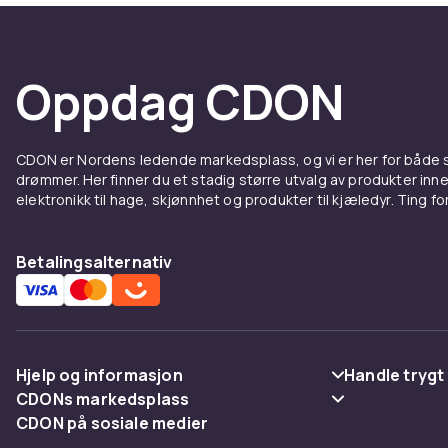
Oppdag
inne fo
Oppdag CDON
Vårt utvalg a
Enten du foret
hjemmet og pe
CDON er Nordens ledende markedsplass, og vi er her for både
drømmer. Her finner du et stadig større utvalg av produkter inne
og gjør tiden
elektronikk til hage, skjønnhet og produkter til kjæledyr. Ting for 
Hos CDON elsk
Enten du foret
Betalingsalternativ
dagen din litt
det gøy med s
Hjelp og informasjon
Handle trygt
CDONs markedsplass
Vanlige spørsmål
Betaling
CDON på sosiale medier
Merchant Help Center
Spor pakke
Levering