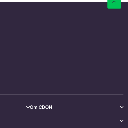
r
rtiment.
passer til
imentet
litet.
jøre
 til å ha
Om CDON
Om oss
Kundeanmeldelser