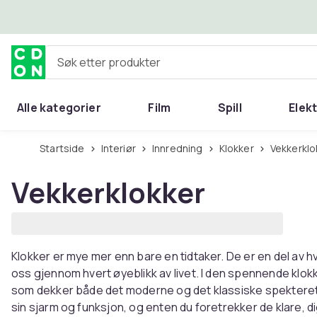
Hopp til hovedinnhold
Søk etter produkter
Alle kategorier
Film
Spill
Elek
Startside
Interiør
Innredning
Klokker
Vekkerkl
Vekkerklokker
Klokker er mye mer enn bare en tidtaker. De er en del av 
oss gjennom hvert øyeblikk av livet. I den spennende klo
som dekker både det moderne og det klassiske spekteret:
sin sjarm og funksjon, og enten du foretrekker de klare, di