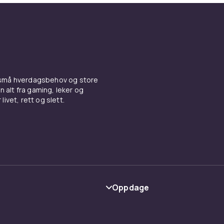
 forskjellige klokker – tiden e
r stil
v vekkerklokker er bare en del av vårt brede interiørdesignso
rekker digitale eller analoge klokker, har vi alternativer som 
rsonligheten din. Så ta en titt på klokkene i inredningssort
 små hverdagsbehov og store
n alt fra gaming, leker og
 din og hjemmet ditt enda mer underholdende og stilig.
livet, rett og slett.
er vi å krydre hverdagen din med litt ekstra stil og funksjona
rekker digitale eller analoge klokker, har vi klokker som vil g
 mer leken. Velkommen til CDON, hvor hvert minutt er en sjanse
til!
Oppdage
Kategorier
Varemerker