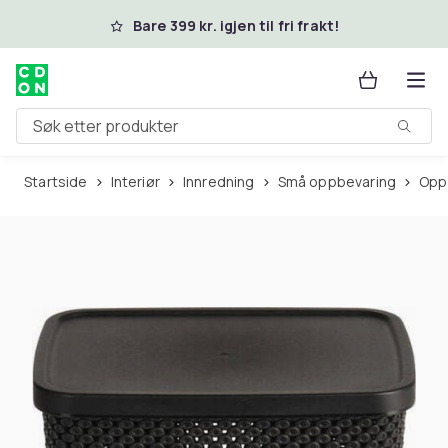
Hopp til hovedinnhold
Bare 399 kr. igjen til fri frakt!
Søk etter produkter
Startside
Interiør
Innredning
Små oppbevaring
Op