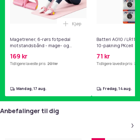
Kjøp
Legg Magetrener, 6-rørs fotp
Magetrener, 6-rørs fotpedal
Batteri AG10 / LR1130
motstandsbånd - mage- og
10-pakning PKcell
kjernetrening, yoga og
169 kr
71 kr
hjemmegymnastikk Pink
Tidligere laveste pris:
201 kr
Tidligere laveste pris:
76 
mandag, 17 aug.
fredag, 14 aug.
Anbefalinger til dig