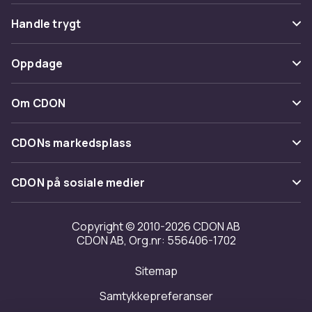
Vanlige spørsmål
Handle trygt
Spor pakke
Betaling
Oppdage
Angre & returner her
Levering
Kategorier
Kontakt oss
Om CDON
Vilkår & policy
Varemerker
Om oss
Tilbakekallinger
CDONs markedsplass
Guider
Kundeanmeldelser
Merchant Help Center
CDON på sosiale medier
Jobbe på CDON
Investor relations
Copyright © 2010-2026 CDON AB
CDON AB, Org.nr: 556406-1702
Tilgjengelighet
Sitemap
Samtykkepreferanser