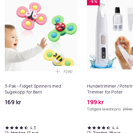
-9 %
Kjøp
Legg 3-Pak - Fidget Spinners me
3-Pak - Fidget Spinners med
Hundetrimmer / Potetr
Sugekopp for Barn
Trimmer for Poter
169 kr
199 kr
Tidligere laveste pris:
219 kr
4,3
4,4
mandag, 17 aug.
tirsdag, 18 aug.