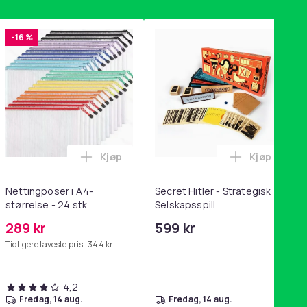
-16 %
Kjøp
Kjøp
handlekurven
tandsbånd - mage- og kjernetrening, yoga og hjemmegymnastik
ri AG10 / LR1130 / LR54 / 189 / 10-pakning PKcell i handlekurve
Legg Nettingposer i A4-størrelse - 24 stk.
Legg Secret
Nettingposer i A4-
Secret Hitler - Strategisk
størrelse - 24 stk.
Selskapsspill
289 kr
599 kr
Tidligere laveste pris:
344 kr
4,2
fredag, 14 aug.
fredag, 14 aug.