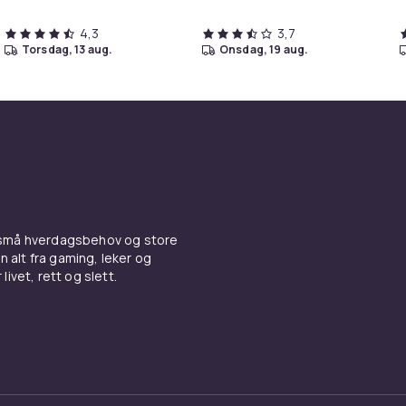
4,3
3,7
torsdag, 13 aug.
onsdag, 19 aug.
 små hverdagsbehov og store
n alt fra gaming, leker og
livet, rett og slett.