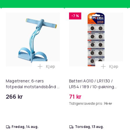
-7 %
Kjøp
Kjøp
, QC15, QC 2 AE 2, AE 2i, AE 2w, SoundTrue, SoundLink Black i 
nley trakte 0,7 l, rosa i handlekurven
Legg Magetrener, 6-rørs fotpedal mots
Legg Batte
Magetrener, 6-rørs
Batteri AG10 / LR1130 /
fotpedal motstandsbånd -
LR54 / 189 / 10-pakning
mage- og kjernetrening,
PKcell
266 kr
71 kr
yoga og
Tidligere laveste pris:
76 kr
hjemmegymnastikk Blue
fredag, 14 aug.
torsdag, 13 aug.