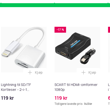
-17 %
Kjøp
Kjøp
ebrun i handlekurven
uter kompatible med Bose QuietComfort - QC35/QC25/QC15/AE
Legg Lightning til SD/TF Kortleser - 2-i-1
Legg SCART 
Lightning til SD/TF
SCART til HDMI-omformer
L
Kortleser - 2-i-1
1080p
i
Minnekortadapter til
119 kr
119 kr
iPhone/iPad
Tidligere laveste pris:
143 kr
T