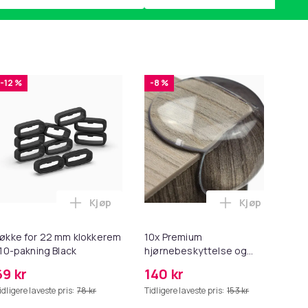
-12 %
-8 %
Kjøp
Kjøp
2 - Grå i handlekurven
 Minnekortadapter til iPhone/iPad i handlekurven
til HDMI-omformer 1080p i handlekurven
Legg Løkke for 22 mm klokkerem i 10-paknin
Legg 10x Prem
økke for 22 mm klokkerem
10x Premium
Ers
 10-pakning Black
hjørnebeskyttelse og
Sp
kantbeskyttelse for barn
69 kr
140 kr
2
idligere laveste pris:
78 kr
Tidligere laveste pris:
153 kr