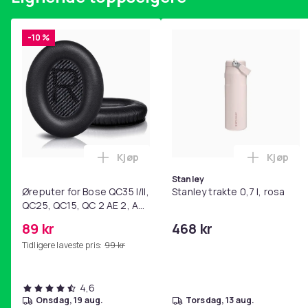
-10 %
Kjøp
Kjøp
Legg Øreputer for Bose QC35 I/II, QC25
Legg Sta
Stanley
Øreputer for Bose QC35 I/II,
Stanley trakte 0,7 l, rosa
QC25, QC15, QC 2 AE 2, AE
2i, AE 2w, SoundTrue,
89 kr
468 kr
SoundLink Black
Tidligere laveste pris:
99 kr
4,6
onsdag, 19 aug.
torsdag, 13 aug.