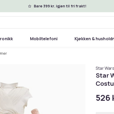
Bare 399 kr. igjen til fri frakt!
tronikk
Mobiltelefoni
Kjøkken & hushold
ymer
Star War
Star 
Cost
526 