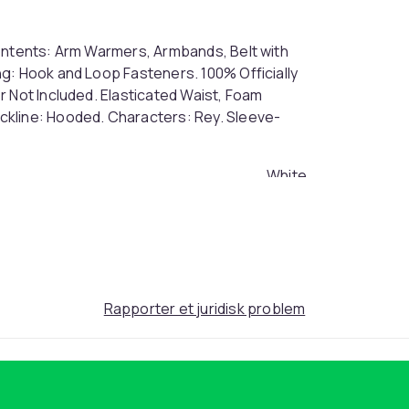
Contents: Arm Warmers, Armbands, Belt with
g: Hook and Loop Fasteners. 100% Officially
r Not Included. Elasticated Waist, Foam
ckline: Hooded. Characters: Rey. Sleeve-
White
104 (EU)
46ae3d4b-e18a-4c5f-9981-642f058229ee
Rapporter et juridisk problem