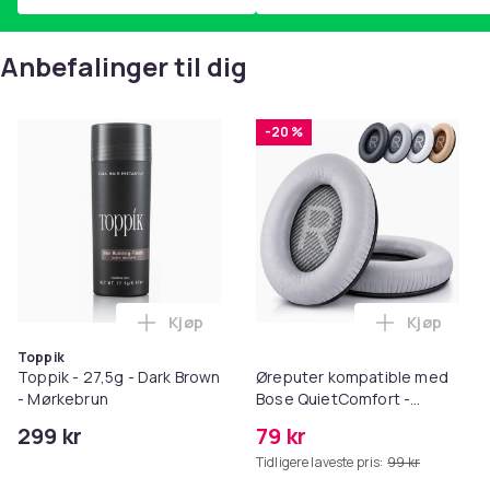
Anbefalinger til dig
-20 %
Kjøp
Kjøp
Legg Toppik - 27,5g - Dark Brown - Mørk
Legg Ørep
Toppik
Toppik - 27,5g - Dark Brown
Øreputer kompatible med
- Mørkebrun
Bose QuietComfort -
QC35/QC25/QC15/AE2 -
299 kr
79 kr
Grå
Tidligere laveste pris:
99 kr