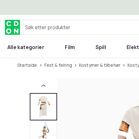
Hopp til hovedinnhold
Søk etter produkter
Alle kategorier
Film
Spill
Elek
Startside
Fest & feiring
Kostymer & tilbehør
Kost