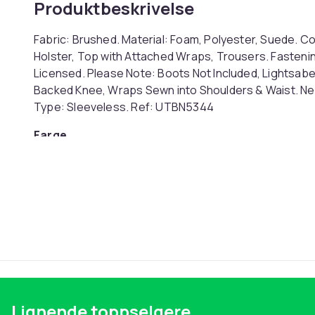
Produktbeskrivelse
Fabric: Brushed. Material: Foam, Polyester, Suede. 
Holster, Top with Attached Wraps, Trousers. Fastenin
Licensed. Please Note: Boots Not Included, Lightsabe
Backed Knee, Wraps Sewn into Shoulders & Waist. Ne
Type: Sleeveless. Ref: UTBN5344
Farge
Størrelse
Artikkel nr.
Produktsikkerhetsinformasjon
Lignende toppselgere