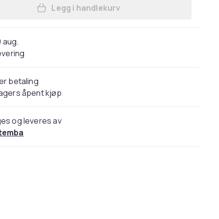
Legg i handlekurv
Legg Star Wars Girls Deluxe Rey S
0 aug.
evering
er betaling
agers åpent kjøp
es og leveres av
temba