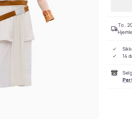
To., 2
Hjeml
Sikk
14 d
Selg
Per