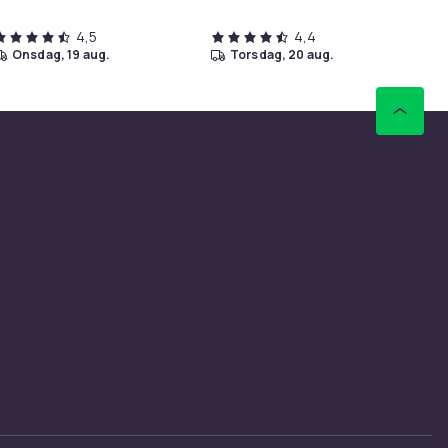
4,5
4,4
onsdag, 19 aug.
torsdag, 20 aug.