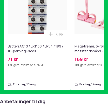
Kjøp
Legg Batteri AG10 / LR1130 / L
Batteri AG10 / LR1130 / LR54 / 189 /
Magetrener, 6-rørs 
10-pakning PKcell
motstandsbånd - m
kjernetrening, yoga
71 kr
169 kr
hjemmegymnastikk P
Tidligere laveste pris:
76 kr
Tidligere laveste pris:
201
torsdag, 13 aug.
fredag, 14 aug.
Anbefalinger til dig