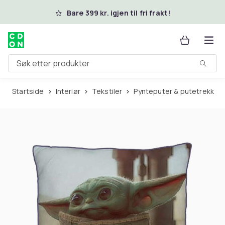
Hopp til hovedinnhold
Bare 399 kr. igjen til fri frakt!
Søk etter produkter
Startside
Interiør
Tekstiler
Pynteputer & putetrekk