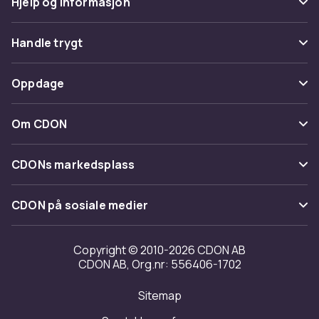
Hjelp og informasjon
Vanlige spørsmål
Handle trygt
Spor pakke
Betaling
Oppdage
Angre & returner her
Levering
Kategorier
Kontakt oss
Om CDON
Vilkår & policy
Varemerker
Om oss
Tilbakekallinger
CDONs markedsplass
Guider
Kundeanmeldelser
Merchant Help Center
CDON på sosiale medier
Jobbe på CDON
Investor relations
Copyright © 2010-2026 CDON AB
CDON AB, Org.nr: 556406-1702
Tilgjengelighet
Sitemap