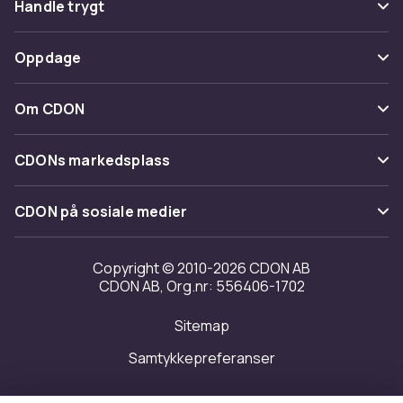
Handle trygt
Spor pakke
Betaling
Oppdage
Angre & returner her
Levering
Kategorier
Kontakt oss
Om CDON
Vilkår & policy
Varemerker
Om oss
Tilbakekallinger
CDONs markedsplass
Guider
Kundeanmeldelser
Merchant Help Center
CDON på sosiale medier
Jobbe på CDON
Investor relations
Copyright © 2010-2026 CDON AB
CDON AB, Org.nr: 556406-1702
Tilgjengelighet
Sitemap
Samtykkepreferanser