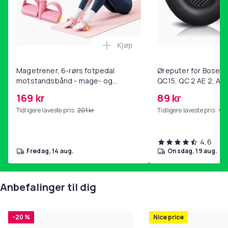
Kjøp
Legg Magetrener, 6-rørs fotp
Magetrener, 6-rørs fotpedal
Øreputer for Bose QC
motstandsbånd - mage- og
QC15, QC 2 AE 2, AE 
kjernetrening, yoga og
SoundTrue, SoundLin
169 kr
89 kr
hjemmegymnastikk Pink
Tidligere laveste pris:
201 kr
Tidligere laveste pris:
99 
4,6
fredag, 14 aug.
onsdag, 19 aug.
Anbefalinger til dig
-20 %
Nice price