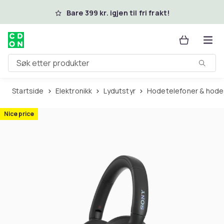
Hopp til hovedinnhold
Bare 399 kr. igjen til fri frakt!
Søk etter produkter
Startside
Elektronikk
Lydutstyr
Hodetelefoner & hod
Nice price