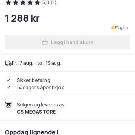
5,0
(1)
1 288 kr
Få igjen
Legg i handlekurv
Legg Sony WH-ULT900N - Ult 
Fr., 7 aug. - to., 13 aug.
Sikker betaling
14 dagers åpent kjøp
Selges og leveres av
CS MEGASTORE
Oppdag lignende i