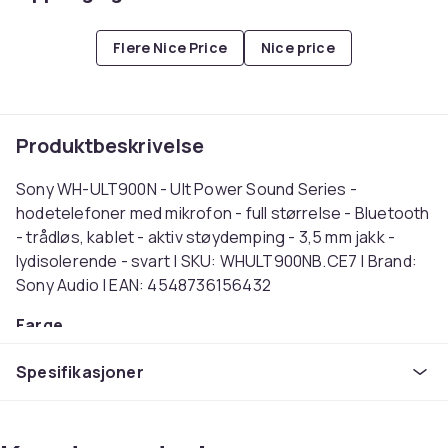
Flere Nice Price
Nice price
Produktbeskrivelse
Sony WH-ULT900N - Ult Power Sound Series -
hodetelefoner med mikrofon - full størrelse - Bluetooth
- trådløs, kablet - aktiv støydemping - 3,5 mm jakk -
lydisolerende - svart | SKU: WHULT900NB.CE7 | Brand:
Sony Audio | EAN: 4548736156432
Farge
Svart
Spesifikasjoner
Tilkoblingsteknologi
Ledning & Trådløs
Støyreduksjon