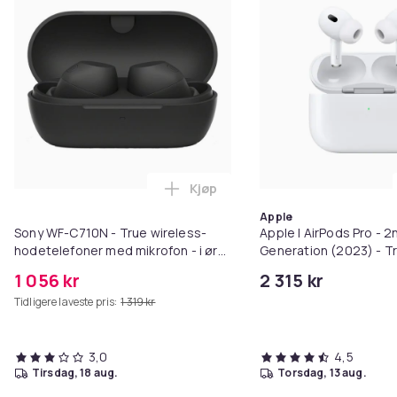
Kjøp
Legg Sony WF-C710N - True wirel
Apple
Sony WF-C710N - True wireless-
Apple | AirPods Pro - 2
hodetelefoner med mikrofon - i øret
Generation (2023) - T
- Bluetooth - aktiv støydemping -
øretelefoner med mikro
1 056 kr
2 315 kr
svart
støyreduksjon - hvit |
Tidligere laveste pris:
1 319 kr
ladeveske (USB-C)
3,0
4,5
tirsdag, 18 aug.
torsdag, 13 aug.