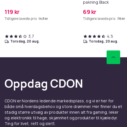
pakning Black
119 kr
69 kr
Tidligere laveste pris:
143 kr
Tidligere laveste pris:
78 kr
3,7
4,5
torsdag, 20 aug.
torsdag, 20 aug.
Oppdag CDON
CDON er Nordens ledende markedsplass, og vi er her for
både små hverdagsbehov og store drømmer. Her finner du et
stadig større utvalg av produkter innen alt fra gaming, leker
og elektronikk til hage, skjønnhet og produkter til kjæledyr.
Ting for livet, rett og slett.