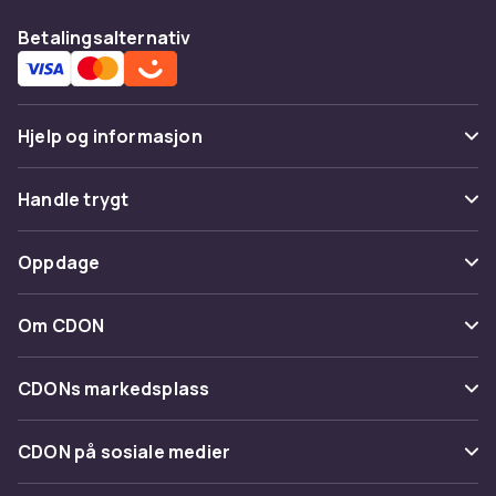
Betalingsalternativ
Hjelp og informasjon
Vanlige spørsmål
Handle trygt
Spor pakke
Betaling
Oppdage
Angre & returner her
Levering
Kategorier
Kontakt oss
Om CDON
Vilkår & policy
Varemerker
Om oss
Tilbakekallinger
CDONs markedsplass
Guider
Kundeanmeldelser
Merchant Help Center
CDON på sosiale medier
Jobbe på CDON