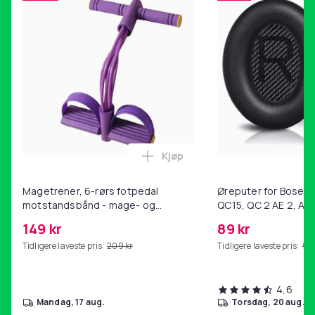
Kjøp
Legg Magetrener, 6-rørs fotp
Magetrener, 6-rørs fotpedal
Øreputer for Bose QC
motstandsbånd - mage- og
QC15, QC 2 AE 2, AE 
kjernetrening, yoga og
SoundTrue, SoundLin
149 kr
89 kr
hjemmegymnastikk Purple
Tidligere laveste pris:
209 kr
Tidligere laveste pris:
99 
4,6
mandag, 17 aug.
torsdag, 20 aug.