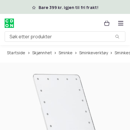
Hopp til hovedinnhold
Bare 399 kr. igjen til fri frakt!
Søk etter produkter
Startside
Skjønnhet
Sminke
Sminkeverktøy
Sminke