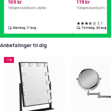
169 kr
119 kr
hjemmegymnastikk Pink
Tidligere laveste pris:
201 kr
Tidligere laveste pris:
143
3,7
mandag, 17 aug.
torsdag, 20 aug.
Anbefalinger til dig
-1 %