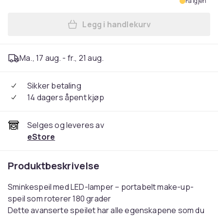
Få igjen
Legg i handlekurv
Legg Sminkespeil med LED-l
Ma., 17 aug. - fr., 21 aug.
Sikker betaling
14 dagers åpent kjøp
Selges og leveres av
eStore
Produktbeskrivelse
Sminkespeil med LED-lamper – portabelt make-up-
speil som roterer 180 grader
Dette avanserte speilet har alle egenskapene som du