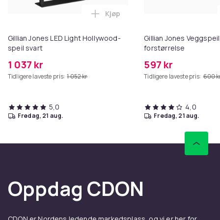
Kjøp
Legg Gillian Jones LED Light Hol
Gillian Jones LED Light Hollywood-
Gillian Jones Veggspeil
speil svart
forstørrelse
1 037 kr
597 kr
Tidligere laveste pris:
1 052 kr
Tidligere laveste pris:
600 k
5,0
4,0
fredag, 21 aug.
fredag, 21 aug.
Oppdag CDON
CDON er Nordens ledende markedsplass, og vi er her for