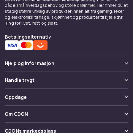
både små hverdagsbehov og store drømmer. Her finner du et
stadig større utvalg av produkter innen alt fra gaming, leker
og elektronikk til hage, skjønnhet og produkter til kjæledyr.
Ting for livet, rett og slett.
Betalingsalternativ
Hjelp og informasjon
Vanlige spørsmål
Handle trygt
Spor pakke
Betaling
Oppdage
Angre & returner her
Levering
Kategorier
Kontakt oss
Om CDON
Vilkår & policy
Varemerker
Om oss
Tilbakekallinger
CDONs markedsplass