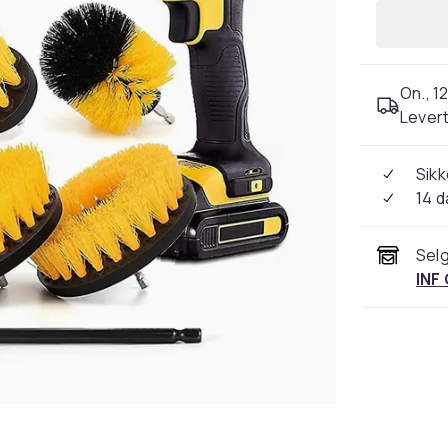
On., 12
Levert
Sikk
14 d
Selg
INF