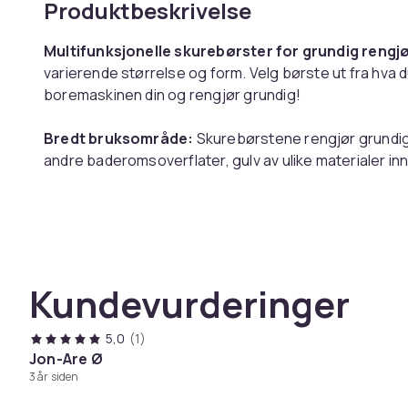
Produktbeskrivelse
Multifunksjonelle skurebørster for grundig rengjø
varierende størrelse og form. Velg børste ut fra hva du 
boremaskinen din og rengjør grundig!
Bredt bruksområde:
Skurebørstene rengjør grundig, 
andre baderomsoverflater, gulv av ulike materialer in
bilen.
Rengjør på vanskelig tilgjengelige områder:
Disse 
selv de mest vanskelig tilgjengelige stedene som tren
rengjøre og lett å bruke igjen.
Kundevurderinger
Merk:
Bor er ikke inkludert.
5,0
(1)
Jon-Are Ø
3 år siden
Spesifikasjoner:
Farge: Sort / Gul