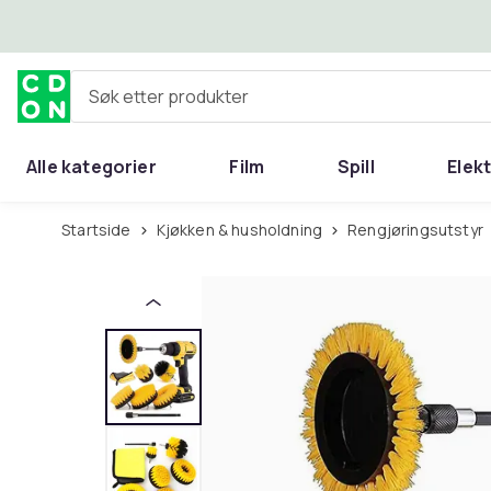
Hopp til hovedinnhold
Søk etter produkter
Alle kategorier
Film
Spill
Elek
Startside
Kjøkken & husholdning
Rengjøringsutstyr