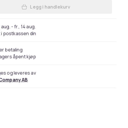
Legg i handlekurv
Legg Skurebørster for drill / borema
 aug. - fr., 14 aug.
 i postkassen din
er betaling
agers åpent kjøp
es og leveres av
 Company AB