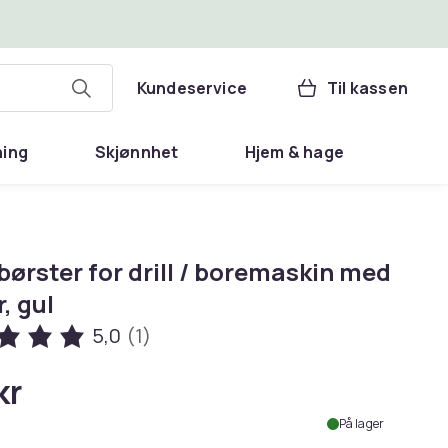
Kundeservice
Til kassen
ning
Skjønnhet
Hjem & hage
ørster for drill / boremaskin med
r, gul
5,0
(1)
kr
På lager