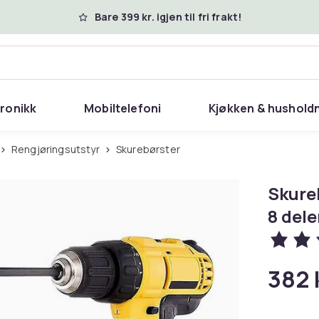
Bare 399 kr. igjen til fri frakt!
tronikk
Mobiltelefoni
Kjøkken & hushold
Rengjøringsutstyr
Skurebørster
Skureb
8 dele
382 