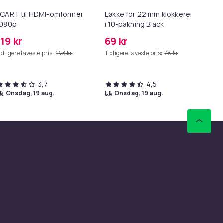
CART til HDMI-omformer
Løkke for 22 mm klokkerem
10
1080p
i 10-pakning Black
hj
ka
119 kr
69 kr
14
idligere laveste pris:
143 kr
Tidligere laveste pris:
78 kr
Tid
3,7
4,5
onsdag, 19 aug.
onsdag, 19 aug.