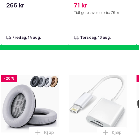
mage- og kjernetrening,
PKcell
266 kr
71 kr
yoga og
Tidligere laveste pris:
76 kr
hjemmegymnastikk Blue
fredag, 14 aug.
torsdag, 13 aug.
-20 %
Kjøp
Kjøp
 PXC480, MB660 Hodetelefoner i handlekurven
k - 27,5g - Dark Brown - Mørkebrun i handlekurven
Legg Øreputer kompatible med Bose Quie
Legg Lightni