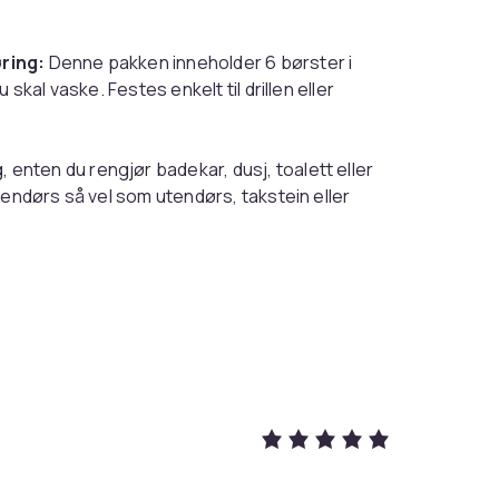
ring:
Denne pakken inneholder 6 børster i
skal vaske. Festes enkelt til drillen eller
enten du rengjør badekar, dusj, toalett eller
nendørs så vel som utendørs, takstein eller
skurebørstene er perfekte for å få tilgang til
ger rengjøring. Brukervennlig, lett å