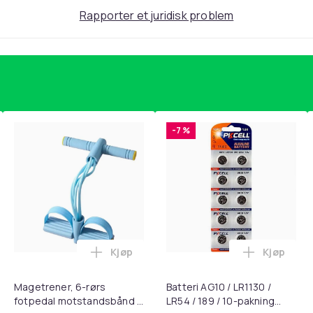
8 x 1,6 cm
Rapporter et juridisk problem
-7 %
772
0eaacee4-8f07-43cb-8877-9a04eb9e0a01
Kjøp
Kjøp
, QC15, QC 2 AE 2, AE 2i, AE 2w, SoundTrue, SoundLink Black i 
nley trakte 0,7 l, rosa i handlekurven
Legg Magetrener, 6-rørs fotpedal mots
Legg Batte
Magetrener, 6-rørs
Batteri AG10 / LR1130 /
fotpedal motstandsbånd -
LR54 / 189 / 10-pakning