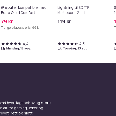
Øreputer kompatible med
Lightning til SD/TF
S
Bose QuietComfort -
Kortleser - 2-i-1
QC35/QC25/QC15/AE2 -
Minnekortadapter til
79 kr
119 kr
Grå
iPhone/iPad
Tidligere laveste pris:
99 kr
T
4,4
4,3
mandag, 17 aug.
torsdag, 13 aug.
 små hverdagsbehov og store
n alt fra gaming, leker og
livet, rett og slett.