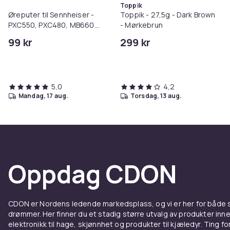
Toppik
Øreputer til Sennheiser -
Toppik - 27,5g - Dark Brown
PXC550, PXC480, MB660
- Mørkebrun
Hodetelefoner
99 kr
299 kr
5,0
4,2
mandag, 17 aug.
torsdag, 13 aug.
Oppdag CDON
CDON er Nordens ledende markedsplass, og vi er her for både
drømmer. Her finner du et stadig større utvalg av produkter inne
elektronikk til hage, skjønnhet og produkter til kjæledyr. Ting for 