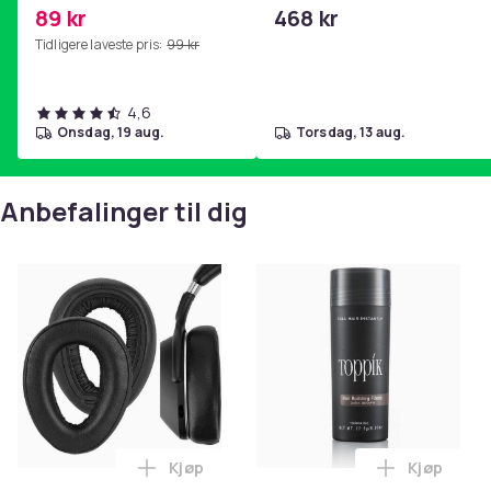
2i, AE 2w, SoundTrue,
89 kr
468 kr
SoundLink Black
Tidligere laveste pris:
99 kr
4,6
onsdag, 19 aug.
torsdag, 13 aug.
Anbefalinger til dig
Kjøp
Kjøp
Legg Øreputer til Sennheiser - PXC550,
Legg Toppi