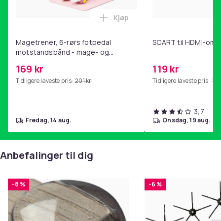
Kjøp
Legg Magetrener, 6-rørs fotp
Magetrener, 6-rørs fotpedal
SCART til HDMI-omf
motstandsbånd - mage- og
kjernetrening, yoga og
169 kr
119 kr
hjemmegymnastikk Pink
Tidligere laveste pris:
201 kr
Tidligere laveste pris:
143
3,7
fredag, 14 aug.
onsdag, 19 aug.
Anbefalinger til dig
-8 %
-6 %