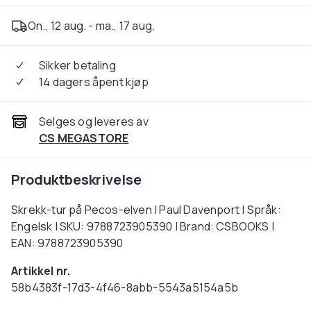
On., 12 aug. - ma., 17 aug.
Sikker betaling
14 dagers åpent kjøp
Selges og leveres av
CS MEGASTORE
Produktbeskrivelse
Skrekk-tur på Pecos-elven | Paul Davenport | Språk:
Engelsk | SKU: 9788723905390 | Brand: CSBOOKS |
EAN: 9788723905390
Artikkel nr.
58b4383f-17d3-4f46-8abb-5543a5154a5b