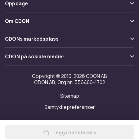
Betaling
Oppdage
Angre & returner her
Levering
Kategorier
Kontakt oss
Om CDON
Vilkår & policy
Varemerker
Om oss
Tilbakekallinger
CDONs markedsplass
Guider
Kundeanmeldelser
Merchant Help Center
CDON på sosiale medier
Jobbe på CDON
Investor relations
Copyright © 2010-2026 CDON AB
CDON AB, Org.nr: 556406-1702
Tilgjengelighet
Sitemap
Samtykkepreferanser
Legg i handlekurv
Legg Skrekk-tur på Pecos-el