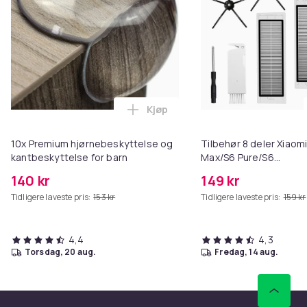
Kjøp
Legg 10x Premium hjørnebeskytt
10x Premium hjørnebeskyttelse og
Tilbehør 8 deler Xiaom
kantbeskyttelse for barn
Max/S6 Pure/S6
MAXV/S50/S51/S55/S5
140 kr
149 kr
Tidligere laveste pris:
153 kr
Tidligere laveste pris:
159 kr
4,4
4,3
torsdag, 20 aug.
fredag, 14 aug.