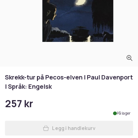
Skrekk-tur på Pecos-elven | Paul Davenport
| Språk: Engelsk
257 kr
På lager
Legg i handlekurv
Legg Skrekk-tur på Pecos-el