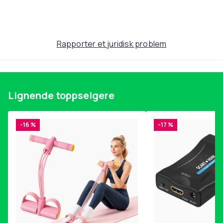
Produktsikkerhetsinformasjon
Rapporter et juridisk problem
Lignende toppselgere
-16 %
-17 %