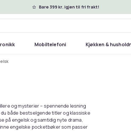
Bare 399 kr. igjen til fri frakt!
tronikk
Mobiltelefoni
Kjøkken & hushold
gelsk
illere og mysterier – spennende lesning
er du både bestselgende titler og klassiske
lese på engelsk og samtidig nyte drama,
å finne engelske pocketbøker som passer