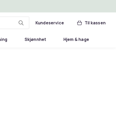
Kundeservice
Til kassen
ning
Skjønnhet
Hjem & hage