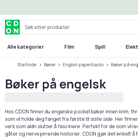
Hopp til hovedinnhold
Søk etter produkter
Alle kategorier
Film
Spill
Elek
Startside
Bøker
English paperbacks
Bøker på en
Bøker på engelsk
Hos CDON finner du engelske pocketbøker innen krim, thr
som vil holde deg fanget fra første til siste side. Her finn
verk som aldri slutter å fascinere. Perfekt for de som vil 
gåter og nervepirrende historier. CDON gjør det enkelt 