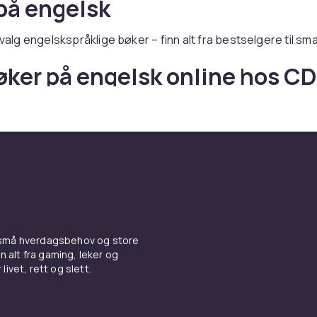
på engelsk
tvalg engelskspråklige bøker – finn alt fra bestselgere til sma
øker på engelsk online hos C
er du bøker på engelsk – med rask levering og trygt kjøp.
 små hverdagsbehov og store
n alt fra gaming, leker og
livet, rett og slett.