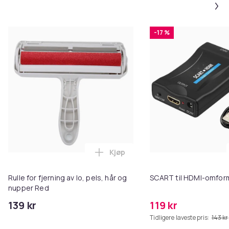
-17 %
Kjøp
Legg Rulle for fjerning av lo, pe
Rulle for fjerning av lo, pels, hår og
SCART til HDMI-omfor
nupper Red
139 kr
119 kr
Tidligere laveste pris:
143 kr