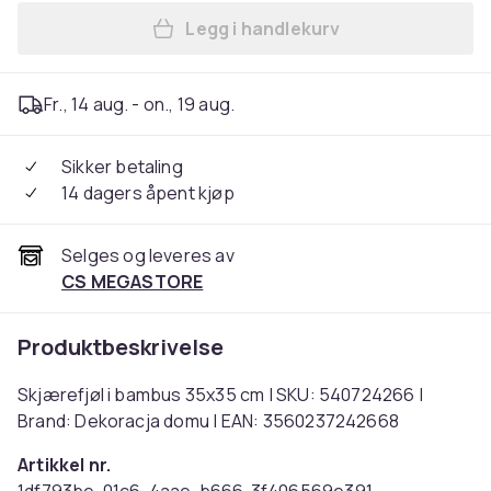
Legg i handlekurv
Legg Skjærefjøl i bambus 3
Fr., 14 aug. - on., 19 aug.
Sikker betaling
14 dagers åpent kjøp
Selges og leveres av
CS MEGASTORE
Produktbeskrivelse
Skjærefjøl i bambus 35x35 cm | SKU: 540724266 |
Brand: Dekoracja domu | EAN: 3560237242668
Artikkel nr.