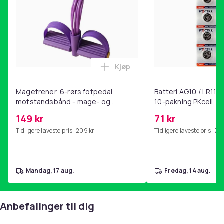
Kjøp
Legg Magetrener, 6-rørs fotp
Magetrener, 6-rørs fotpedal
Batteri AG10 / LR1130
motstandsbånd - mage- og
10-pakning PKcell
kjernetrening, yoga og
149 kr
71 kr
hjemmegymnastikk Purple
Tidligere laveste pris:
209 kr
Tidligere laveste pris:
76 
mandag, 17 aug.
fredag, 14 aug.
Anbefalinger til dig