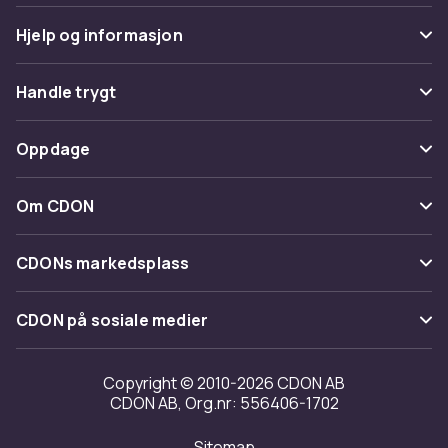
Hjelp og informasjon
Vanlige spørsmål
Handle trygt
Spor pakke
Betaling
Oppdage
Angre & returner her
Levering
Kategorier
Kontakt oss
Om CDON
Vilkår & policy
Varemerker
Om oss
Tilbakekallinger
CDONs markedsplass
Guider
Kundeanmeldelser
Merchant Help Center
CDON på sosiale medier
Jobbe på CDON
Investor relations
Copyright © 2010-2026 CDON AB
CDON AB, Org.nr: 556406-1702
Tilgjengelighet
Sitemap