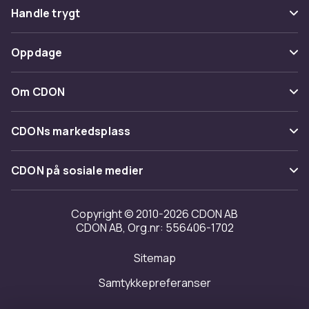
Vanlige spørsmål
Handle trygt
Spor pakke
Betaling
Oppdage
Angre & returner her
Levering
Kategorier
Kontakt oss
Om CDON
Vilkår & policy
Varemerker
Om oss
Tilbakekallinger
CDONs markedsplass
Guider
Kundeanmeldelser
Merchant Help Center
CDON på sosiale medier
Jobbe på CDON
Investor relations
Copyright © 2010-2026 CDON AB
CDON AB, Org.nr: 556406-1702
Tilgjengelighet
Sitemap
Samtykkepreferanser