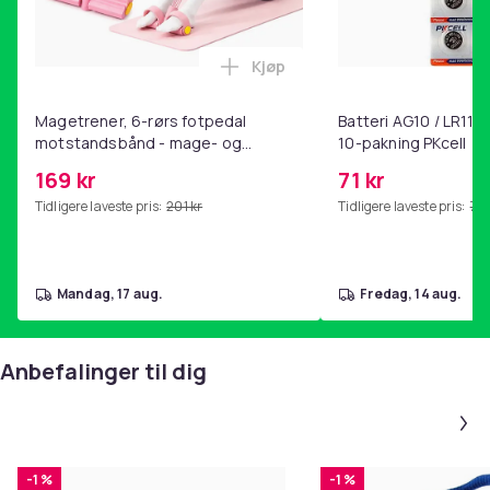
Kjøp
Legg Magetrener, 6-rørs fotp
Magetrener, 6-rørs fotpedal
Batteri AG10 / LR1130
motstandsbånd - mage- og
10-pakning PKcell
kjernetrening, yoga og
169 kr
71 kr
hjemmegymnastikk Pink
Tidligere laveste pris:
201 kr
Tidligere laveste pris:
76 
mandag, 17 aug.
fredag, 14 aug.
Anbefalinger til dig
-1 %
-1 %