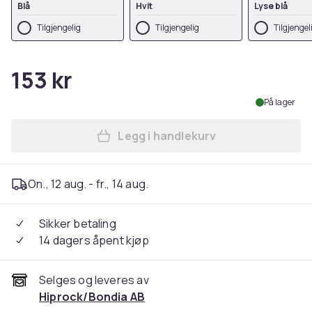
Blå
Hvit
Lyse blå
Tilgjengelig
Tilgjengelig
Tilgjengel
153 kr
På lager
Legg i handlekurv
Legg Skimaske Balaclava mo
On., 12 aug. - fr., 14 aug.
Sikker betaling
14 dagers åpent kjøp
Selges og leveres av
Hiprock/Bondia AB