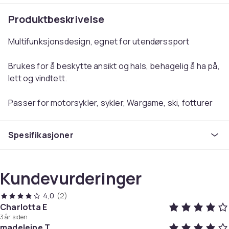
Produktbeskrivelse
Multifunksjonsdesign, egnet for utendørssport
Brukes for å beskytte ansikt og hals, behagelig å ha på,
lett og vindtett.
Passer for motorsykler, sykler, Wargame, ski, fotturer
og andre sporter.
Spesifikasjoner
Materiale: polyesterstoff
Vekt: 40g
Kundevurderinger
Størrelse: en størrelse passer de fleste
4,0
(2)
Charlotta E
Farge
3 år siden
Svart
madeleine T