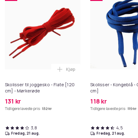
Kjøp
Legg Skolisser til joggesko - Fl
Skolisser til joggesko - Flate [120
Skolisser - Kongeblå - 
cm] - Mørkerøde
cm]
131 kr
118 kr
Tidligere laveste pris:
132 kr
Tidligere laveste pris:
119 kr
3,8
4,5
fredag, 21 aug.
fredag, 21 aug.