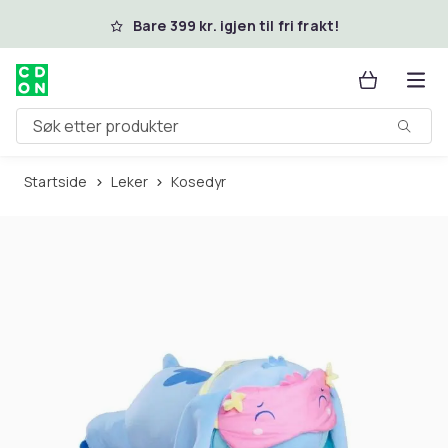
Hopp til hovedinnhold
Bare 399 kr. igjen til fri frakt!
Søk etter produkter
Startside
Leker
Kosedyr