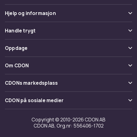
Hjelp og informasjon
Vanlige spørsmål
Handle trygt
Spor pakke
Betaling
Oppdage
Angre & returner her
Levering
Kategorier
Kontakt oss
Om CDON
Vilkår & policy
Varemerker
Om oss
Tilbakekallinger
CDONs markedsplass
Guider
Kundeanmeldelser
Merchant Help Center
CDON på sosiale medier
Jobbe på CDON
Investor relations
Copyright © 2010-2026 CDON AB
CDON AB, Org.nr: 556406-1702
Tilgjengelighet