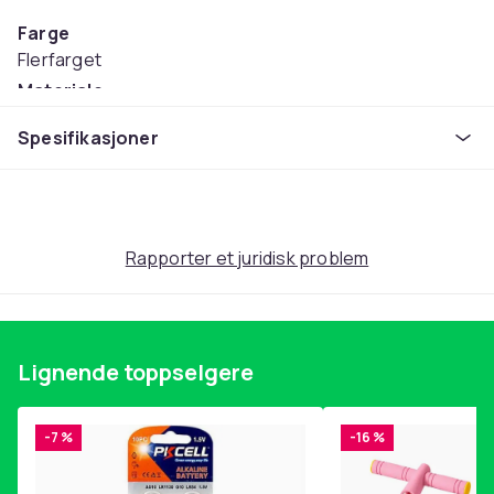
Farge
Flerfarget
Materiale
Plysh
Spesifikasjoner
Anbefalt alder (min)
3
Artikkel nr.
9ecb36b1-3bf3-55b5-9576-24d2a1076c7b
Rapporter et juridisk problem
Produktsikkerhetsinformasjon
Lignende toppselgere
-7 %
-16 %