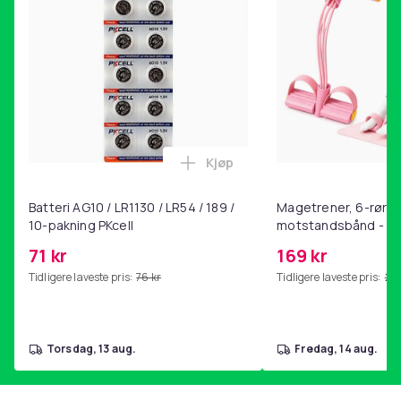
Kjøp
Legg Batteri AG10 / LR1130 / L
Batteri AG10 / LR1130 / LR54 / 189 /
Magetrener, 6-rørs 
10-pakning PKcell
motstandsbånd - m
kjernetrening, yoga
71 kr
169 kr
hjemmegymnastikk P
Tidligere laveste pris:
76 kr
Tidligere laveste pris:
201
torsdag, 13 aug.
fredag, 14 aug.