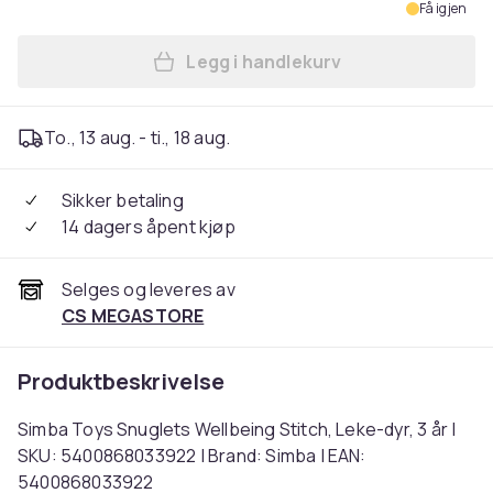
Få igjen
Legg i handlekurv
Legg Simba Toys Snuglets We
To., 13 aug. - ti., 18 aug.
Sikker betaling
14 dagers åpent kjøp
Selges og leveres av
CS MEGASTORE
Produktbeskrivelse
Simba Toys Snuglets Wellbeing Stitch, Leke-dyr, 3 år |
SKU: 5400868033922 | Brand: Simba | EAN:
5400868033922