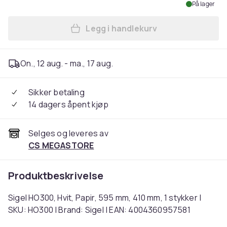
På lager
Legg i handlekurv
Legg Sigel HO300, Hvit, Papi
On., 12 aug. - ma., 17 aug.
Sikker betaling
14 dagers åpent kjøp
Selges og leveres av
CS MEGASTORE
Produktbeskrivelse
Sigel HO300, Hvit, Papir, 595 mm, 410 mm, 1 stykker |
SKU: HO300 | Brand: Sigel | EAN: 4004360957581