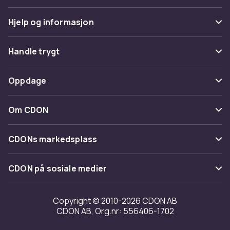
Hjelp og informasjon
Vanlige spørsmål
Handle trygt
Spor pakke
Betaling
Oppdage
Angre & returner her
Levering
Kategorier
Kontakt oss
Om CDON
Vilkår & policy
Varemerker
Om oss
Tilbakekallinger
CDONs markedsplass
Guider
Kundeanmeldelser
Merchant Help Center
CDON på sosiale medier
Jobbe på CDON
Investor relations
Copyright © 2010-2026 CDON AB
CDON AB, Org.nr: 556406-1702
Tilgjengelighet