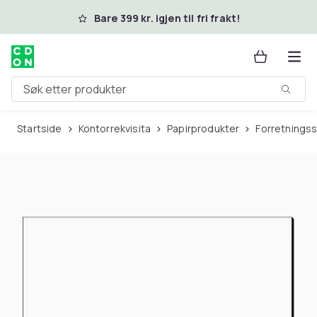
Hopp til hovedinnhold
Bare 399 kr. igjen til fri frakt!
Søk etter produkter
Startside
Kontorrekvisita
Papirprodukter
Forretnings