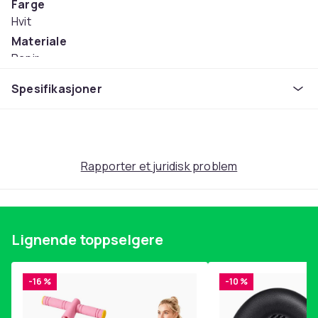
Farge
Hvit
Materiale
Papir
Artikkel nr.
Spesifikasjoner
f4835d95-4cf7-4cd9-94da-9f6a8931dc21
Produktsikkerhetsinformasjon
Rapporter et juridisk problem
Lignende toppselgere
-16 %
-10 %