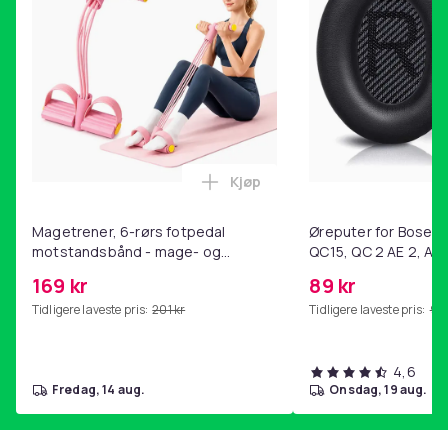
Kjøp
Legg Magetrener, 6-rørs fotp
Magetrener, 6-rørs fotpedal
Øreputer for Bose QC
motstandsbånd - mage- og
QC15, QC 2 AE 2, AE 
kjernetrening, yoga og
SoundTrue, SoundLin
169 kr
89 kr
hjemmegymnastikk Pink
Tidligere laveste pris:
201 kr
Tidligere laveste pris:
99 
4,6
fredag, 14 aug.
onsdag, 19 aug.