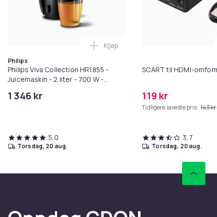
Kjøp
Legg Philips Viva Collection HR18
Philips
Philips Viva Collection HR1855 -
SCART til HDMI-omfor
Juicemaskin - 2 liter - 700 W -
blekksvart
1 346 kr
119 kr
Tidligere laveste pris:
143 kr
5,0
3,7
torsdag, 20 aug.
torsdag, 20 aug.