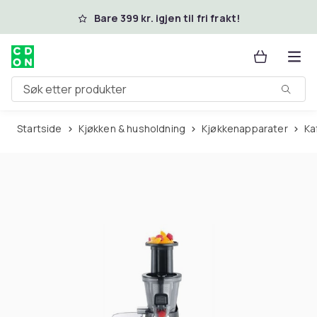
Hopp til hovedinnhold
Bare 399 kr. igjen til fri frakt!
Søk etter produkter
Startside
Kjøkken & husholdning
Kjøkkenapparater
K