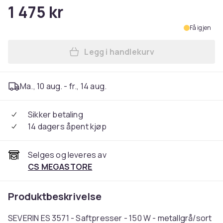
1 475 kr
Få igjen
Legg i handlekurv
Legg SEVERIN ES 3571 - Saft
Ma., 10 aug. - fr., 14 aug.
Sikker betaling
14 dagers åpent kjøp
Selges og leveres av
CS MEGASTORE
Produktbeskrivelse
SEVERIN ES 3571 - Saftpresser - 150 W - metallgrå/sort