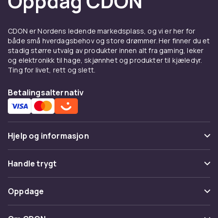
Oppdag CDON
CDON er Nordens ledende markedsplass, og vi er her for
både små hverdagsbehov og store drømmer. Her finner du et
stadig større utvalg av produkter innen alt fra gaming, leker
og elektronikk til hage, skjønnhet og produkter til kjæledyr.
Ting for livet, rett og slett.
Betalingsalternativ
Hjelp og informasjon
Vanlige spørsmål
Handle trygt
Spor pakke
Betaling
Oppdage
Angre & returner her
Levering
Kategorier
Kontakt oss