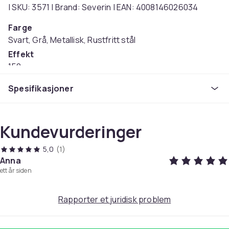
| SKU: 3571 | Brand: Severin | EAN: 4008146026034
Farge
Svart, Grå, Metallisk, Rustfritt stål
Effekt
150
Vekt
Spesifikasjoner
3.77
Artikkel nr.
d7efe6e3-d535-42d0-a254-691a9fed49fd
Kundevurderinger
Produktsikkerhetsinformasjon
5,0
(1)
Anna
ett år siden
Rapporter et juridisk problem