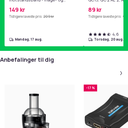
kjernetrening, yoga og
SoundTrue, SoundLin
149 kr
89 kr
hjemmegymnastikk Purple
Tidligere laveste pris:
209 kr
Tidligere laveste pris:
99 
4,6
mandag, 17 aug.
torsdag, 20 aug.
Anbefalinger til dig
-17 %