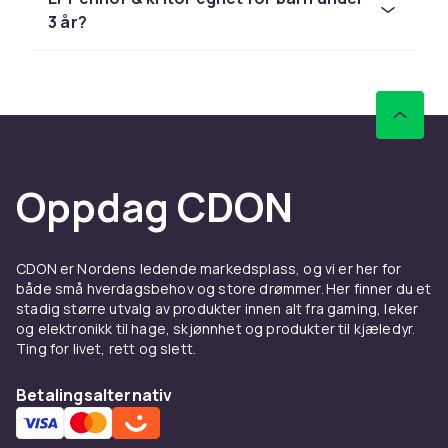
LEGO, Barbie og Schleich til
3 år?
konkurransedyktige priser med rask levering
og enkel retur.
Sammenlign produkter og les
kundeanmeldelser for å finne beste leketøy. Vi
har et stort sortiment til alle budsjetter.
Hos CDON finner du penner, kritt & pensler fra
Oppdag CDON
LEGO, Barbie og Schleich til
konkurransedyktige priser med rask levering
og enkel retur.
CDON er Nordens ledende markedsplass, og vi er her for
Sammenlign produkter og les
både små hverdagsbehov og store drømmer. Her finner du et
stadig større utvalg av produkter innen alt fra gaming, leker
kundeanmeldelser for å finne beste leketøy. Vi
og elektronikk til hage, skjønnhet og produkter til kjæledyr.
har et stort sortiment til alle budsjetter.
Ting for livet, rett og slett.
Hos CDON finner du penner, kritt & pensler fra
LEGO, Barbie og Schleich til
Betalingsalternativ
konkurransedyktige priser med rask levering
og enkel retur.