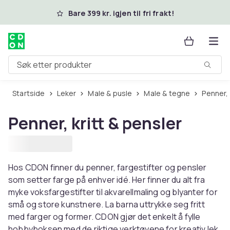
Hopp til hovedinnhold
Bare 399 kr. igjen til fri frakt!
Søk etter produkter
Startside
Leker
Male & pusle
Male & tegne
Penner,
Penner, kritt & pensler
Hos CDON finner du penner, fargestifter og pensler
som setter farge på enhver idé. Her finner du alt fra
myke voksfargestifter til akvarellmaling og blyanter for
små og store kunstnere. La barna uttrykke seg fritt
med farger og former. CDON gjør det enkelt å fylle
hobbyboksen med de riktige verktøyene for kreativ lek.