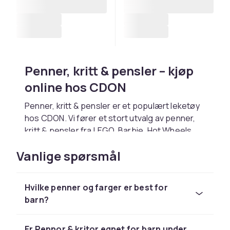
Penner, kritt & pensler – kjøp
online hos CDON
Penner, kritt & pensler er et populært leketøy
hos CDON. Vi fører et stort utvalg av penner,
kritt & pensler fra LEGO, Barbie, Hot Wheels,
Playmobil og Schleich til konkurransedyktige
Vanlige spørsmål
priser.
Velg penner, kritt & pensler basert på barnets
alder og interesser. Hos CDON handler du trygt
Hvilke penner og farger er best for
med rask levering og enkel retur.
barn?
Utforsk hele lekesortimentet hos CDON.
Hos CDON finner du penner, kritt & pensler fra
Er Pennor & kritor egnet for barn under