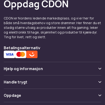
Oppdag CDON
CDON er Nordens ledende markedsplass, og vi er her for
både små hverdagsbehov og store drømmer. Her finner du et
stadig større utvalg av produkter innen alt fra gaming, leker
og elektronikk til hage, skjønnhet og produkter til kjæledyr.
Ting for livet, rett og slett.
Betalingsalternativ
Hjelp og informasjon
Vanlige spørsmål
Handle trygt
Spor pakke
Betaling
Oppdage
Angre & returner her
Levering