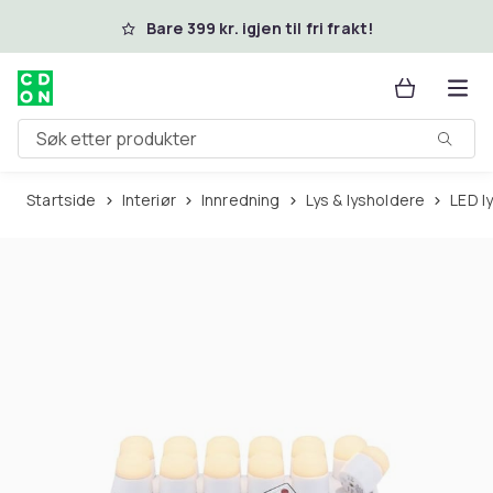
Hopp til hovedinnhold
Bare 399 kr. igjen til fri frakt!
Søk etter produkter
Startside
Interiør
Innredning
Lys & lysholdere
LED l