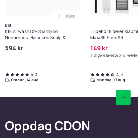
Kjøp
Legg K18 Airwash Dry Shampoo No
K18
K18 Airwash Dry Shampoo
Tilbehør 8 deler Xiaom
Nonaerosol Balances Scalp &
Max/S6 Pure/S6
Controls Excess Oil
MAXV/S50/S51/S55/S5
594 kr
149 kr
Tidligere laveste pris:
159 kr
5,0
4,3
fredag, 14 aug.
mandag, 17 aug.
Oppdag CDON