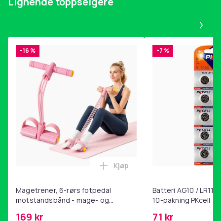
Lignende toppselgere
Pa
-16 %
-7 %
Kjøp
Legg Magetrener, 6-rørs fotp
Magetrener, 6-rørs fotpedal
Batteri AG10 / LR1130
motstandsbånd - mage- og
10-pakning PKcell
kjernetrening, yoga og
169 kr
71 kr
hjemmegymnastikk Pink