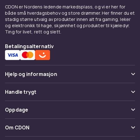
CDON er Nordens ledende markedsplass, og vi er her for
både små hverdagsbehov og store drømmer. Her finner du et
stadig større utvalg av produkter innen alt fra gaming, leker
og elektronikk til hage, skjønnhet og produkter til kjæledyr.
Ting for livet, rett og slett.
Betalingsalternativ
Hjelp og informasjon
Vanlige spørsmål
Handle trygt
Spor pakke
Betaling
Oppdage
Angre & returner her
Levering
Kategorier
Kontakt oss
Om CDON
Vilkår & policy
Varemerker