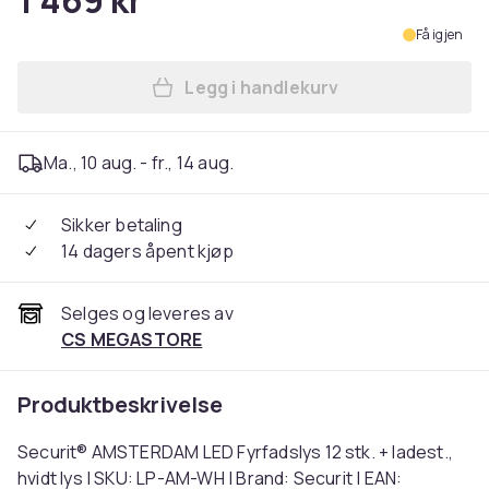
1 469 kr
Få igjen
Legg i handlekurv
Legg Securit® AMSTERDAM LED
Ma., 10 aug. - fr., 14 aug.
Sikker betaling
14 dagers åpent kjøp
Selges og leveres av
CS MEGASTORE
Produktbeskrivelse
Securit® AMSTERDAM LED Fyrfadslys 12 stk. + ladest.,
hvidt lys | SKU: LP-AM-WH | Brand: Securit | EAN: