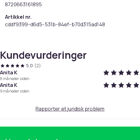
8720663161895
Artikkel nr.
cddf9399-d6d5-531b-84ef-b70d315ad148
Produktsikkerhetsinformasjon
Kundevurderinger
5,0
(2)
Anita K
8 måneder siden
Anita K
9 måneder siden
Rapporter et juridisk problem