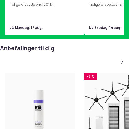
Tidligere laveste pris:
201 kr
Tidligere laveste pris:
76 
mandag, 17 aug.
fredag, 14 aug.
Anbefalinger til dig
-6 %