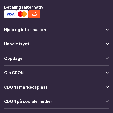
Betalingsalternativ
Hjelp og informasjon
Vanlige spørsmål
Handle trygt
Spor pakke
Betaling
Oppdage
Angre & returner her
Levering
Kategorier
Kontakt oss
Om CDON
Vilkår & policy
Varemerker
Om oss
Tilbakekallinger
CDONs markedsplass
Guider
Kundeanmeldelser
Merchant Help Center
CDON på sosiale medier
Jobbe på CDON