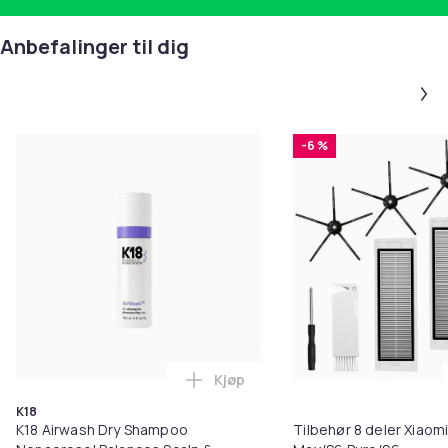
Anbefalinger til dig
-6 %
Kjøp
Legg K18 Airwash Dry Shampoo No
K18
K18 Airwash Dry Shampoo
Tilbehør 8 deler Xiaom