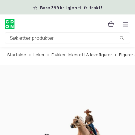
Hopp til hovedinnhold
Bare 399 kr. igjen til fri frakt!
Søk etter produkter
Startside
Leker
Dukker, lekesett & lekefigurer
Figurer