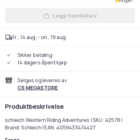
Få igjen
Legg i handlekurv
Legg schleich Western Ridi
Fr., 14 aug. - on., 19 aug.
Sikker betaling
14 dagers åpent kjøp
Selges og leveres av
CS MEGASTORE
Produktbeskrivelse
schleich Western Riding Adventures | SKU: 42578 |
Brand: Schleich | EAN: 4059433474427