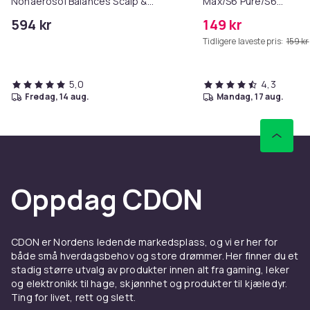
Nonaerosol Balances Scalp &
Max/S6 Pure/S6
Controls Excess Oil
MAXV/S50/S51/S55/S5
594 kr
149 kr
Tidligere laveste pris:
159 kr
5,0
4,3
fredag, 14 aug.
mandag, 17 aug.
Oppdag CDON
CDON er Nordens ledende markedsplass, og vi er her for
både små hverdagsbehov og store drømmer. Her finner du et
stadig større utvalg av produkter innen alt fra gaming, leker
og elektronikk til hage, skjønnhet og produkter til kjæledyr.
Ting for livet, rett og slett.