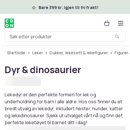
Hopp til hovedinnhold
Bare 399 kr. igjen til fri frakt!
Søk etter produkter
Startside
Leker
Dukker, lekesett & lekefigurer
Figurer
Dyr & dinosaurier
Lekedyr er den perfekte formen for lek og
underholdning for barn i alle aldre. Hos oss finner du et
bredt utvalg av lekedyr, inkludert hester, hunder, katter
og lekedinosaurer. Sjekk ut utvalget vårt nå og finn det
perfekte leketøyet til barnet ditt i dag!