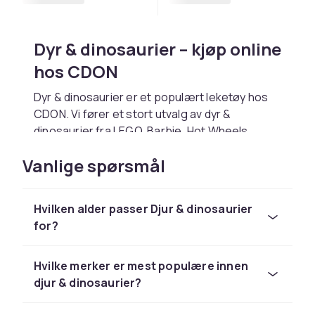
Dyr & dinosaurier – kjøp online
hos CDON
Dyr & dinosaurier er et populært leketøy hos
CDON. Vi fører et stort utvalg av dyr &
dinosaurier fra LEGO, Barbie, Hot Wheels,
Playmobil og Schleich til konkurransedyktige
Vanlige spørsmål
priser.
Velg dyr & dinosaurier basert på barnets alder
og interesser. Hos CDON handler du trygt med
Hvilken alder passer Djur & dinosaurier
rask levering og enkel retur.
for?
Utforsk hele lekesortimentet hos CDON.
Hos CDON finner du dyr & dinosaurier fra LEGO,
Hvilke merker er mest populære innen
Barbie og Schleich til konkurransedyktige
djur & dinosaurier?
priser med rask levering og enkel retur.