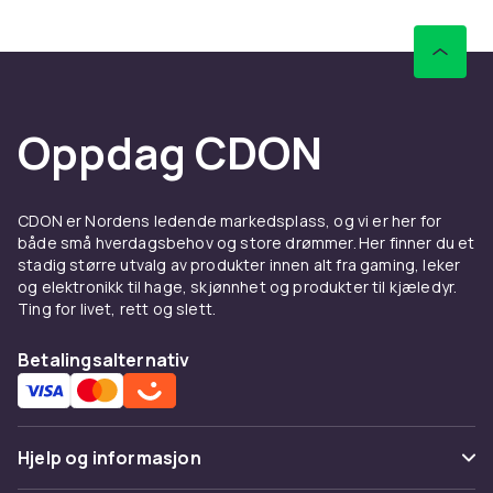
Sammenlign produkter og les
kundeanmeldelser for å finne beste leketøy. Vi
har et stort sortiment til alle budsjetter.
Hos CDON finner du dyr & dinosaurier fra LEGO,
Barbie og Schleich til konkurransedyktige
Oppdag CDON
priser med rask levering og enkel retur.
Sammenlign produkter og les
kundeanmeldelser for å finne beste leketøy. Vi
CDON er Nordens ledende markedsplass, og vi er her for
har et stort sortiment til alle budsjetter.
både små hverdagsbehov og store drømmer. Her finner du et
stadig større utvalg av produkter innen alt fra gaming, leker
Hos CDON finner du dyr & dinosaurier fra LEGO,
og elektronikk til hage, skjønnhet og produkter til kjæledyr.
Barbie og Schleich til konkurransedyktige
Ting for livet, rett og slett.
priser med rask levering og enkel retur.
Betalingsalternativ
Sammenlign produkter og les
kundeanmeldelser for å finne beste leketøy. Vi
har et stort sortiment til alle budsjetter.
Hos CDON finner du dyr & dinosaurier fra LEGO,
Hjelp og informasjon
Barbie og Schleich til konkurransedyktige