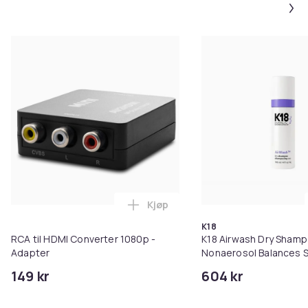
Kjøp
Legg RCA til HDMI Converter 108
K18
RCA til HDMI Converter 1080p -
K18 Airwash Dry Sham
Adapter
Nonaerosol Balances S
Controls Excess Oil
149 kr
604 kr