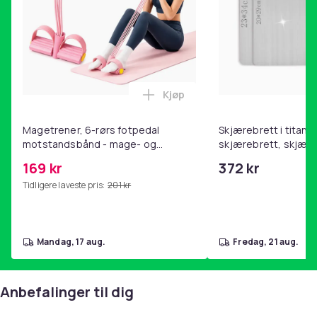
Kjøp
Legg Magetrener, 6-rørs fotp
Magetrener, 6-rørs fotpedal
Skjærebrett i titan, 
motstandsbånd - mage- og
skjærebrett, skjæreb
kjernetrening, yoga og
stål, BPA-fri (2 stk.)
169 kr
372 kr
hjemmegymnastikk Pink
Tidligere laveste pris:
201 kr
mandag, 17 aug.
fredag, 21 aug.
Anbefalinger til dig