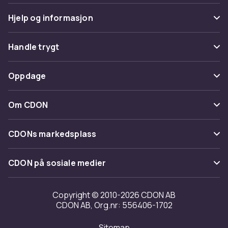
Hjelp og informasjon
Vanlige spørsmål
Handle trygt
Spor pakke
Betaling
Oppdage
Angre & returner her
Levering
Kategorier
Kontakt oss
Om CDON
Vilkår & policy
Varemerker
Om oss
Tilbakekallinger
CDONs markedsplass
Guider
Kundeanmeldelser
Merchant Help Center
CDON på sosiale medier
Jobbe på CDON
Investor relations
Copyright © 2010-2026 CDON AB
CDON AB, Org.nr: 556406-1702
Tilgjengelighet
Sitemap