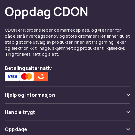
Oppdag CDON
CDON er Nordens ledende markedsplass, og vi er her for
både små hverdagsbehov og store drømmer. Her finner du et
stadig større utvalg av produkter innen alt fra gaming, leker
og elektronikk til hage, skjønnhet og produkter til kjæledyr.
Ting for livet, rett og slett.
Betalingsalternativ
Hjelp og informasjon
Vanlige spørsmål
Handle trygt
Spor pakke
Betaling
Oppdage
Angre & returner her