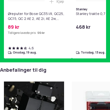
Kjøp
Legg Øreputer for Bose QC35 I/
Stanley
Øreputer for Bose QC35 I/II, QC25,
Stanley trakte 0,7 l,
QC15, QC 2 AE 2, AE 2i, AE 2w,
SoundTrue, SoundLink Black
89 kr
468 kr
Tidligere laveste pris:
99 kr
4,6
onsdag, 19 aug.
torsdag, 13 aug.
Anbefalinger til dig