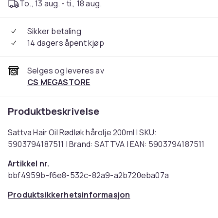
To., 13 aug. - ti., 18 aug.
Sikker betaling
14 dagers åpent kjøp
Selges og leveres av
CS MEGASTORE
Produktbeskrivelse
Sattva Hair Oil Rødløk hårolje 200ml | SKU:
5903794187511 | Brand: SATTVA | EAN: 5903794187511
Artikkel nr.
bbf4959b-f6e8-532c-82a9-a2b720eba07a
Produktsikkerhetsinformasjon