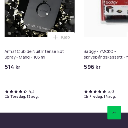
Kjøp
Legg Armaf Club de Nuit Intense 
Armaf Club de Nuit Intense Edt
Badgy - YMCKO -
Spray - Mand - 105 ml
skrivebåndskassett - f
200
514 kr
596 kr
4,3
5,0
torsdag, 13 aug.
fredag, 14 aug.