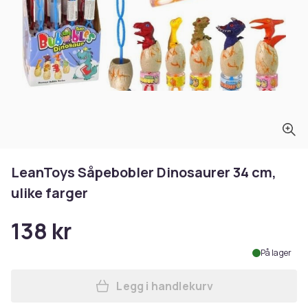
LeanToys Såpebobler Dinosaurer 34 cm,
ulike farger
138 kr
På lager
Legg i handlekurv
Legg LeanToys Såpebobler D