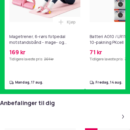
Kjøp
Legg Magetrener, 6-rørs fotp
Magetrener, 6-rørs fotpedal
Batteri AG10 / LR1130
motstandsbånd - mage- og
10-pakning PKcell
kjernetrening, yoga og
169 kr
71 kr
hjemmegymnastikk Pink
Tidligere laveste pris:
201 kr
Tidligere laveste pris:
76 
mandag, 17 aug.
fredag, 14 aug.
Anbefalinger til dig