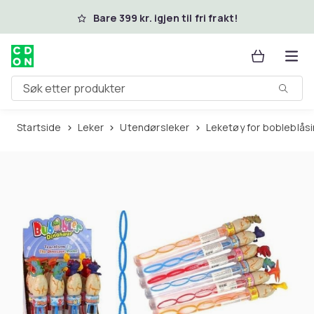
Hopp til hovedinnhold
Bare 399 kr. igjen til fri frakt!
Søk etter produkter
Startside
Leker
Utendørsleker
Leketøy for bobleblås