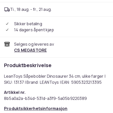
Ti., 18 aug. - fr., 21 aug.
Sikker betaling
14 dagers åpent kjøp
Selges og leveres av
CS MEGASTORE
Produktbeskrivelse
LeanToys Såpebobler Dinosaurer 34 cm, ulike farger |
SKU: 13137 | Brand: LEANToys | EAN: 5905323213395
Artikkel nr.
8b5a0a2a-b34d-531d-a3f9-5a05b9220389
Produktsikkerhetsinformasjon