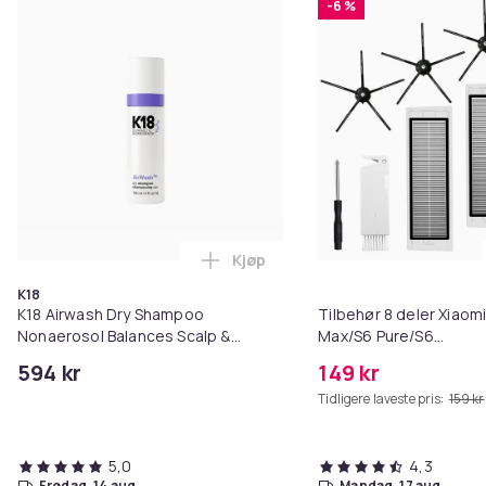
-6 %
Kjøp
Legg K18 Airwash Dry Shampoo No
K18
K18 Airwash Dry Shampoo
Tilbehør 8 deler Xiaom
Nonaerosol Balances Scalp &
Max/S6 Pure/S6
Controls Excess Oil
MAXV/S50/S51/S55/S5
594 kr
149 kr
Tidligere laveste pris:
159 kr
5,0
4,3
fredag, 14 aug.
mandag, 17 aug.