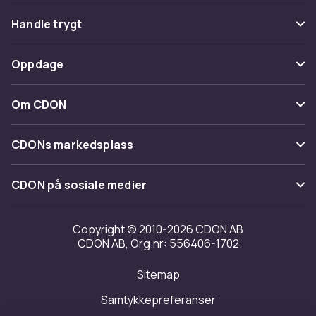
Vanlige spørsmål
Handle trygt
Spor pakke
Betaling
Oppdage
Angre & returner her
Levering
Kategorier
Kontakt oss
Om CDON
Vilkår & policy
Varemerker
Om oss
Tilbakekallinger
CDONs markedsplass
Guider
Kundeanmeldelser
Merchant Help Center
CDON på sosiale medier
Jobbe på CDON
Investor relations
Copyright © 2010-2026 CDON AB
CDON AB, Org.nr: 556406-1702
Tilgjengelighet
Sitemap
Samtykkepreferanser