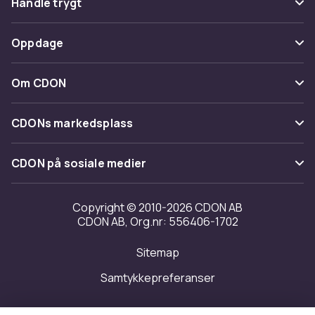
Handle trygt
Spor pakke
Betaling
Oppdage
Angre & returner her
Levering
Kategorier
Kontakt oss
Om CDON
Vilkår & policy
Varemerker
Om oss
Tilbakekallinger
CDONs markedsplass
Guider
Kundeanmeldelser
Merchant Help Center
CDON på sosiale medier
Jobbe på CDON
Investor relations
Copyright © 2010-2026 CDON AB
CDON AB, Org.nr: 556406-1702
Tilgjengelighet
Sitemap
Samtykkepreferanser