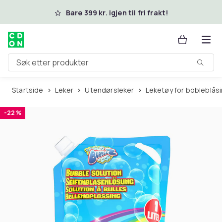
Hopp til hovedinnhold
Bare 399 kr. igjen til fri frakt!
Søk etter produkter
Startside
Leker
Utendørsleker
Leketøy for bobleblås
-22 %