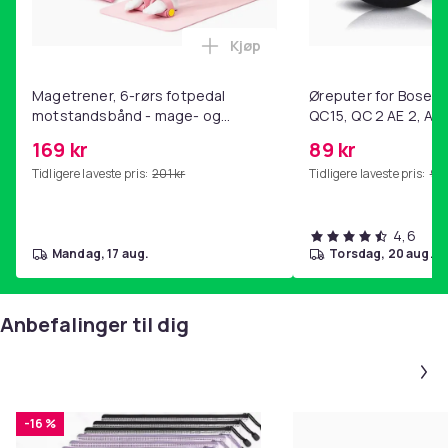
Kjøp
Legg Magetrener, 6-rørs fotp
Magetrener, 6-rørs fotpedal
Øreputer for Bose QC
motstandsbånd - mage- og
QC15, QC 2 AE 2, AE 
kjernetrening, yoga og
SoundTrue, SoundLin
169 kr
89 kr
hjemmegymnastikk Pink
Tidligere laveste pris:
201 kr
Tidligere laveste pris:
99 
4,6
mandag, 17 aug.
torsdag, 20 aug.
Anbefalinger til dig
-16 %