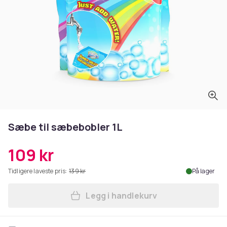
Sæbe til sæbebobler 1L
109 kr
Tidligere laveste pris:
139 kr
På lager
Legg i handlekurv
Legg Sæbe til sæbebobler 1