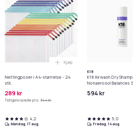
Kjøp
Legg Nettingposer i A4-størrelse
K18
Nettingposer i A4-størrelse - 24
K18 Airwash Dry Sham
stk.
Nonaerosol Balances S
Controls Excess Oil
289 kr
594 kr
Tidligere laveste pris:
344 kr
4,2
5,0
mandag, 17 aug.
fredag, 14 aug.