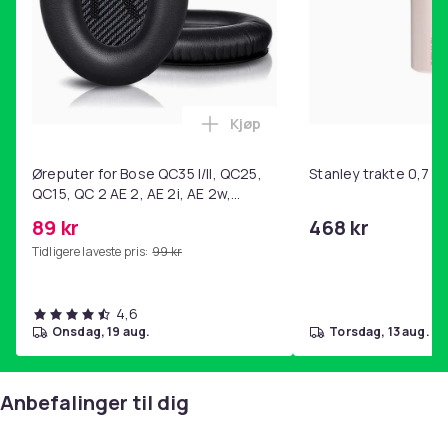
Mobildeksel motstår riper, støv, smuss og støt
Vekt, gram
45
Artikkel nr.
Kjøp
6009ae0f-22ac-5fed-bae8-a9c778120272
Legg Øreputer for Bose QC35 I/
Produktsikkerhetsinformasjon
Øreputer for Bose QC35 I/II, QC25,
Stanley trakte 0,7 l,
QC15, QC 2 AE 2, AE 2i, AE 2w,
SoundTrue, SoundLink Black
89 kr
468 kr
Tidligere laveste pris:
99 kr
4,6
onsdag, 19 aug.
torsdag, 13 aug.
Anbefalinger til dig