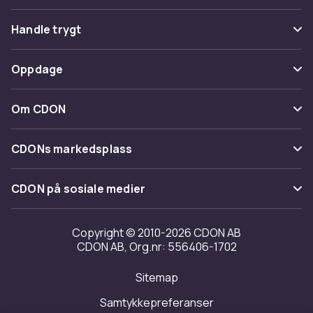
Vanlige spørsmål
Handle trygt
Spor pakke
Betaling
Oppdage
Angre & returner her
Levering
Kategorier
Kontakt oss
Om CDON
Vilkår & policy
Varemerker
Om oss
Tilbakekallinger
CDONs markedsplass
Guider
Kundeanmeldelser
Merchant Help Center
CDON på sosiale medier
Jobbe på CDON
Investor relations
Copyright © 2010-2026 CDON AB
CDON AB, Org.nr: 556406-1702
Tilgjengelighet
Sitemap
Samtykkepreferanser