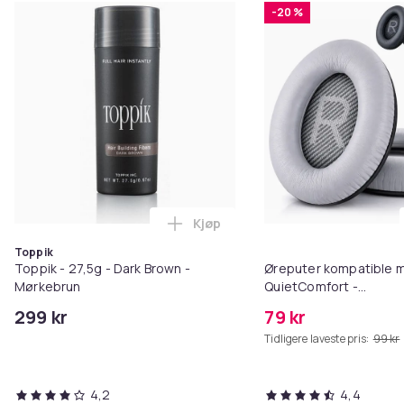
-20 %
Kjøp
Legg Toppik - 27,5g - Dark Brow
Toppik
Toppik - 27,5g - Dark Brown -
Øreputer kompatible 
Mørkebrun
QuietComfort -
QC35/QC25/QC15/AE2 
299 kr
79 kr
Tidligere laveste pris:
99 kr
4,2
4,4