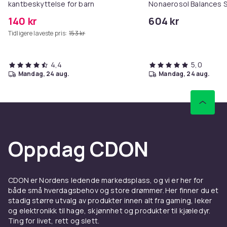
kantbeskyttelse for barn
Nonaerosol Balances S
Controls Excess Oil
140 kr
604 kr
Tidligere laveste pris:
153 kr
4,4
5,0
mandag, 24 aug.
mandag, 24 aug.
Oppdag CDON
CDON er Nordens ledende markedsplass, og vi er her for
både små hverdagsbehov og store drømmer. Her finner du et
stadig større utvalg av produkter innen alt fra gaming, leker
og elektronikk til hage, skjønnhet og produkter til kjæledyr.
Ting for livet, rett og slett.