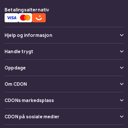
Betalingsalternativ
Hjelp og informasjon
Vanlige spørsmål
Handle trygt
Spor pakke
Betaling
Oppdage
Angre & returner her
Levering
Kategorier
Kontakt oss
Om CDON
Vilkår & policy
Varemerker
Om oss
Tilbakekallinger
CDONs markedsplass
Guider
Kundeanmeldelser
Merchant Help Center
CDON på sosiale medier
Jobbe på CDON