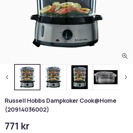
Russell Hobbs Dampkoker Cook@Home
(20914036002)
771 kr